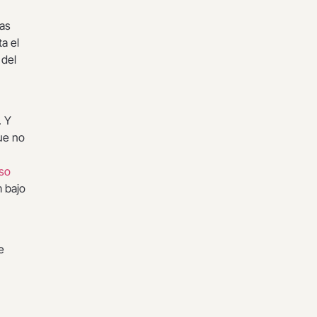
las
a el
 del
. Y
ue no
nso
m bajo
e