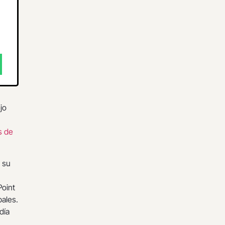
jo
s de
 su
Point
pales.
ldía