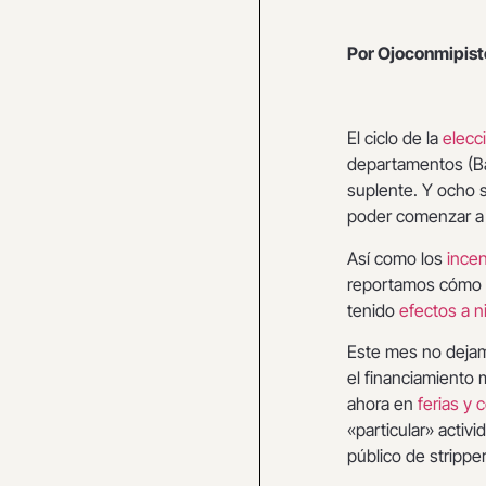
Por Ojoconmipist
El ciclo de la
elecc
departamentos (Ba
suplente. Y ocho s
poder comenzar a 
Así como los
incen
reportamos cómo e
tenido
efectos a n
Este mes no dejamo
el financiamiento 
ahora en
ferias y 
«particular» activi
público de strippe