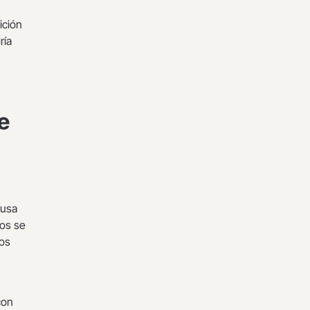
ición
ría
de
ausa
bos se
dos
on