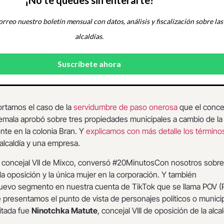
¡No te quedes sin enterarte!
orreo nuestro boletín mensual con datos, análisis y fiscalización sobre las
alcaldías.
ortamos el caso de la
servidumbre de paso onerosa
que el conce
emala aprobó sobre tres propiedades municipales a cambio de la
nte en la colonia Bran. Y
explicamos con más detalle los término
 alcaldía y una empresa.
, concejal VII de Mixco, conversó #20MinutosCon nosotros sobre
la oposición y la única mujer en la corporación. Y también
evo segmento en nuestra cuenta de TikTok que se llama POV (
e presentamos el punto de vista de personajes políticos o munici
itada fue
Ninotchka Matute
, concejal VIII de oposición de la alca