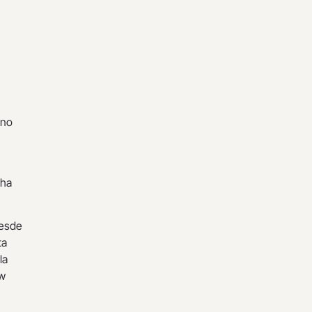
 no
 ha
Desde
ta
la
ow