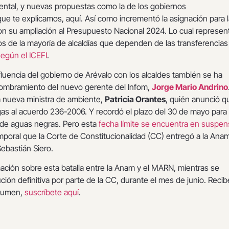
ental, y nuevas propuestas como la de los gobiernos
ue te explicamos, aquí. Así como incrementó la asignación para 
n su ampliación al Presupuesto Nacional 2024. Lo cual represent
s de la mayoría de alcaldías que dependen de las transferencias
según el ICEFI
.
nfluencia del gobierno de Arévalo con los alcaldes también se ha
ombramiento del nuevo gerente del Infom,
Jorge Mario Andrino
a nueva ministra de ambiente,
Patricia Orantes
, quién anunció q
gas al acuerdo 236-2006. Y recordó el plazo del 30 de mayo para
 de aguas negras. Pero esta
fecha límite se encuentra en suspe
mporal que la Corte de Constitucionalidad (CC) entregó a la Ana
Sebastián Siero.
ación sobre esta batalla entre la Anam y el MARN, mientras se
ución definitiva por parte de la CC, durante el mes de junio. Recib
sumen,
suscríbete
aquí
.