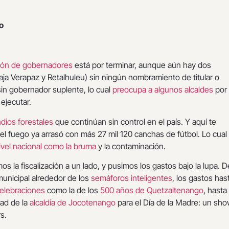
o
ión de gobernadores
está por terminar, aunque aún hay dos
ja Verapaz y Retalhuleu) sin ningún nombramiento de titular o
in gobernador suplente, lo cual
preocupa a algunos alcaldes
por
ejecutar.
dios forestales
que continúan sin control en el país. Y aquí te
l fuego ya arrasó con más 27 mil 120 canchas de fútbol. Lo cual
ivel nacional como la bruma
y la contaminación.
s la fiscalización a un lado, y pusimos los gastos bajo la lupa. 
municipal alrededor de los
semáforos inteligentes
, los gastos has
celebraciones
como la de los
500 años de Quetzaltenango
, hasta 
dad de la
alcaldía de Jocotenango
para el Día de la Madre: un sh
rs.