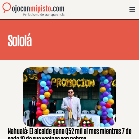
Sololá
Nahualá: El alcalde gana Q52 mil al mes mientras 7 de
cada 10 de sus vecinos son pobres