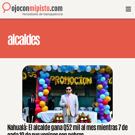
alcaldes
Nahualá: El alcalde gana Q52 mil al mes mientras 7 de
cada 10 de sus vecinos son pobres