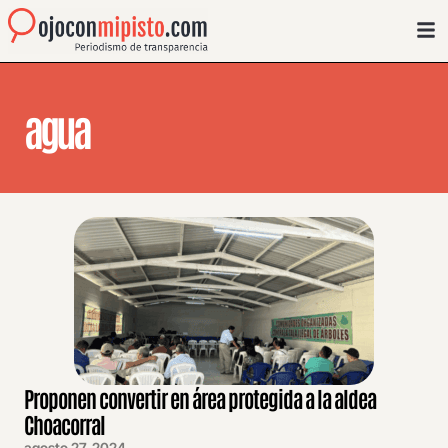
agua
Proponen convertir en área protegida a la aldea
Choacorral
agosto 27, 2024