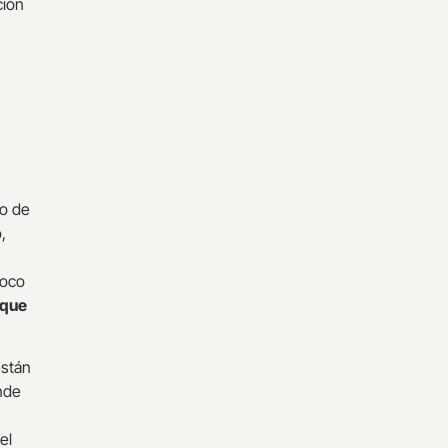
ción
yo de
,
poco
ique
están
nde
el