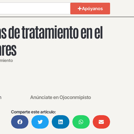
Apóyanos
s de tratamiento en el
ares
amiento
n
Anúnciate en Ojoconmipisto
Comparte este artículo: