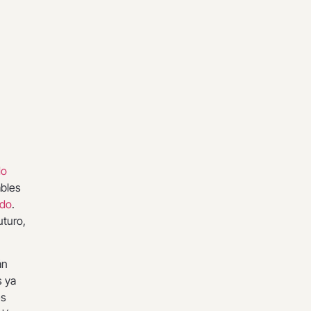
do
ables
ido
.
uturo,
án
s ya
es