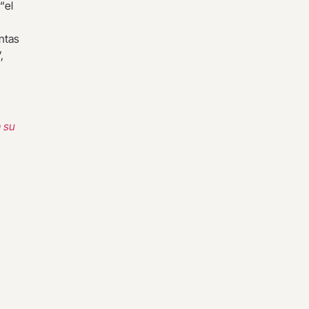
“el
antas
,
 su