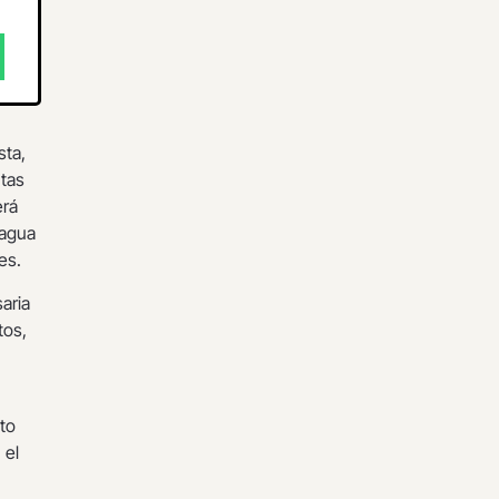
sta,
ntas
erá
 agua
es.
aria
tos,
to
 el