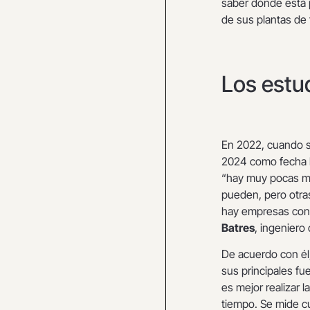
saber dónde está p
de sus plantas de 
Los estu
En 2022, cuando s
2024 como fecha lí
“hay muy pocas mun
pueden, pero otra
hay empresas con l
Batres
, ingeniero
De acuerdo con él
sus principales fu
es mejor realizar 
tiempo. Se mide cu