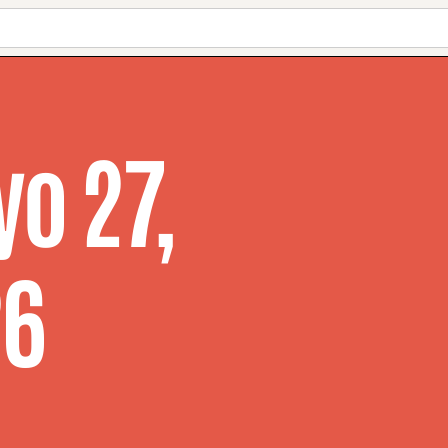
o 27,
26