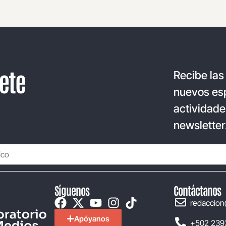
ete
Recibe las
nuevos esp
actividade
newsletter
Síguenos
Contáctanos
redaccion
Apóyanos
+502 239