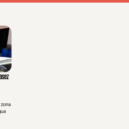
asez
, zona
gua