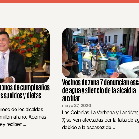
Vecinos de zona 7 denuncian esc
bonos de cumpleaños
de agua y silencio de la alcaldía
s sueldos y dietas
auxiliar
mayo 27, 2026
greso de los alcaldes
Las Colonias La Verbena y Landívar
millón al año. Además
7, se ven afectadas por la falta de a
ey reciben...
debido a la escasez de...