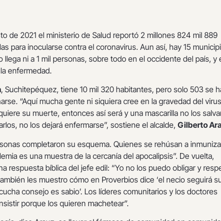
to de 2021 el ministerio de Salud reportó 2 millones 824 mil 889
as para inocularse contra el coronavirus. Aun así, hay 15 municip
 llega ni a 1 mil personas, sobre todo en el occidente del país, y
e la enfermedad.
n
, Suchitepéquez, tiene 10 mil 320 habitantes, pero solo 503 se 
narse. “Aquí mucha gente ni siquiera cree en la gravedad del virus
quiere su muerte, entonces así será y una mascarilla no los salva
arlos, no los dejará enfermarse”, sostiene el alcalde,
Gilberto Ar
ersonas completaron su esquema. Quienes se rehúsan a inmuniza
emia es una muestra de la cercanía del apocalipsis”. De vuelta,
a respuesta bíblica del jefe edil: “Yo no los puedo obligar y resp
también les muestro cómo en Proverbios dice ‘el necio seguirá s
ucha consejo es sabio’. Los líderes comunitarios y los doctores
sistir porque los quieren machetear”.