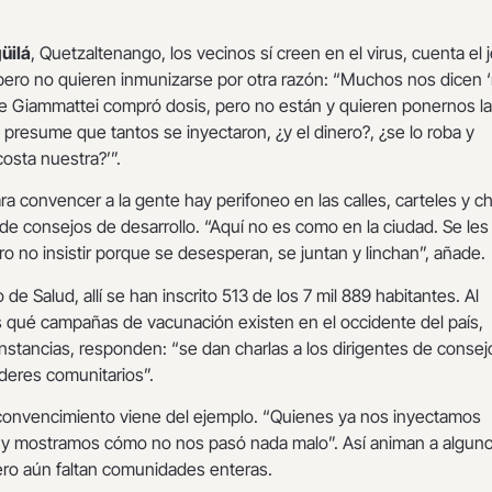
üilá
, Quetzaltenango, los vecinos sí creen en el virus, cuenta el 
 pero no quieren inmunizarse por otra razón: “Muchos nos dicen 
 Giammattei compró dosis, pero no están y quieren ponernos l
presume que tantos se inyectaron, ¿y el dinero?, ¿se lo roba y
costa nuestra?’”.
ara convencer a la gente hay perifoneo en las calles, carteles y ch
 de consejos de desarrollo. “Aquí no es como en la ciudad. Se les
ro no insistir porque se desesperan, se juntan y linchan”, añade.
 de Salud, allí se han inscrito 513 de los 7 mil 889 habitantes. Al
s qué campañas de vacunación existen en el occidente del país,
nstancias, responden: “se dan charlas a los dirigentes de consej
líderes comunitarios”.
l convencimiento viene del ejemplo. “Quienes ya nos inyectamos
 y mostramos cómo no nos pasó nada malo”. Así animan a alguno
ero aún faltan comunidades enteras.