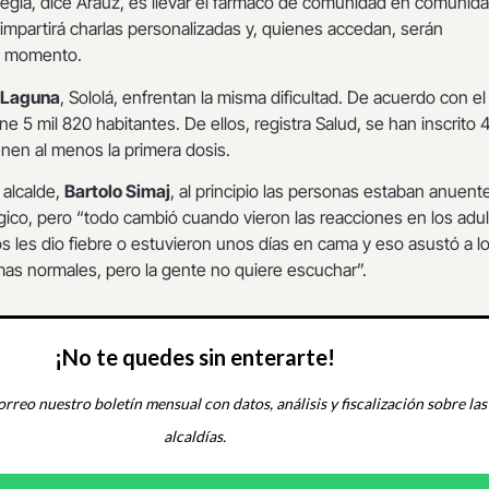
tegia, dice Arauz, es llevar el fármaco de comunidad en comunida
impartirá charlas personalizadas y, quienes accedan, serán
e momento.
 Laguna
, Sololá, enfrentan la misma dificultad. De acuerdo con el
e 5 mil 820 habitantes. De ellos, registra Salud, se han inscrito 
ienen al menos la primera dosis.
 alcalde,
Bartolo Simaj
, al principio las personas estaban anuent
ógico, pero “todo cambió cuando vieron las reacciones en los adu
 les dio fiebre o estuvieron unos días en cama y eso asustó a l
as normales, pero la gente no quiere escuchar”.
¡No te quedes sin enterarte!
orreo nuestro boletín mensual con datos, análisis y fiscalización sobre las
alcaldías.