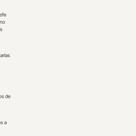
jefe
‘no
as
arlas
os de
s a