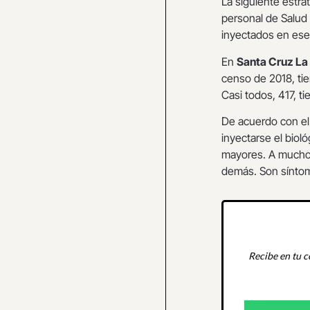
La siguiente estra
personal de Salud 
inyectados en es
En
Santa Cruz La
censo de 2018, tien
Casi todos, 417, t
De acuerdo con el
inyectarse el biol
mayores. A muchos
demás. Son síntom
Recibe en tu c