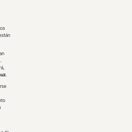
ios
 están
han
.
rá,
auz
.
rse
eto
u