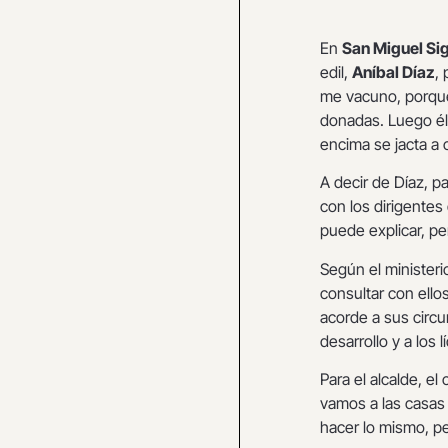
En
San Miguel Sig
edil,
Aníbal Díaz
,
me vacuno, porque
donadas. Luego él 
encima se jacta a 
A decir de Díaz, p
con los dirigentes
puede explicar, pe
Según el ministerio
consultar con ello
acorde a sus circu
desarrollo y a los 
Para el alcalde, e
vamos a las casas
hacer lo mismo, p