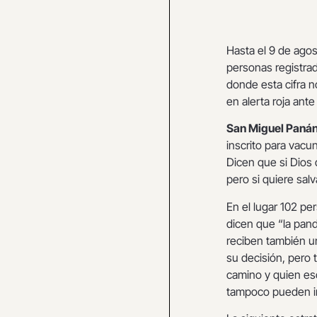
Hasta el 9 de agos
personas registrad
donde esta cifra no
en alerta roja ant
San Miguel Paná
inscrito para vacu
Dicen que si Dios 
pero si quiere salv
En el lugar 102 p
dicen que “la pand
reciben también un
su decisión, pero 
camino y quien esc
tampoco pueden in