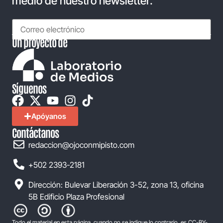
medio de nuestro newsletter.
Un proyecto de
Síguenos
Apóyanos
Contáctanos
redaccion@ojoconmipisto.com
+502 2393-2181
Dirección: Bulevar Liberación 3-52, zona 13, oficina
5B Edificio Plaza Profesional
Todo el material en esta página, cuando no se indique lo contrario, es CC-BY-