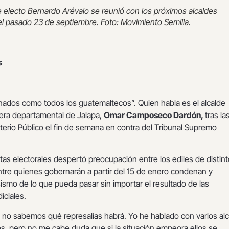
e electo Bernardo Arévalo se reunió con los próximos alcaldes
 pasado 23 de septiembre. Foto: Movimiento Semilla.
s
ados como todos los guatemaltecos”. Quien habla es el alcalde
cera departamental de Jalapa,
Omar Camposeco Dardón,
tras la
terio Público el fin de semana en contra del Tribunal Supremo
tas electorales despertó preocupación entre los ediles de distin
ntre quienes gobernarán a partir del 15 de enero condenan y
ismo de lo que pueda pasar sin importar el resultado de las
diciales.
, no sabemos qué represalias habrá. Yo he hablado con varios al
os, pero no me cabe duda que si la situación empeora ellos se