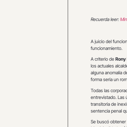
Recuerda leer:
Min
A juicio del funcio
funcionamiento.
A criterio de
Rony 
los actuales alcal
alguna anomalía d
forma sería un rom
Todas las corpora
entrevistado. Las 
transitoria de ine
sentencia penal qu
Se buscó obtener 