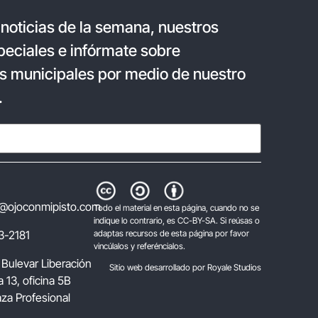
 noticias de la semana, nuestros
eciales e infórmate sobre
s municipales por medio de nuestro
.
@ojoconmipisto.com
Todo el material en esta página, cuando no se
indique lo contrario, es CC-BY-SA. Si reúsas o
3-2181
adaptas recursos de esta página por favor
vincúlalos y referéncialos.
 Bulevar Liberación
Sitio web desarrollado por Royale Studios
 13, oficina 5B
laza Profesional