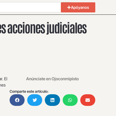
Apóyanos
s acciones judiciales
r. El
Anúnciate en Ojoconmipisto
ones
Comparte este artículo: