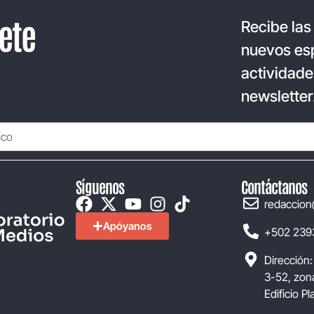
ete
Recibe las
nuevos esp
actividade
newsletter
Síguenos
Contáctanos
redaccion
Apóyanos
+502 239
Dirección:
3-52, zona
Edificio P