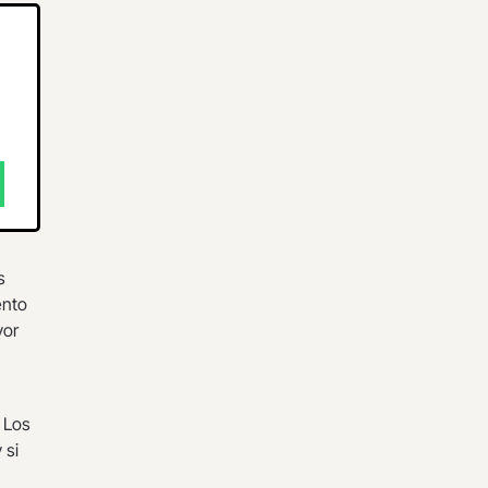
s
ento
vor
 Los
 si