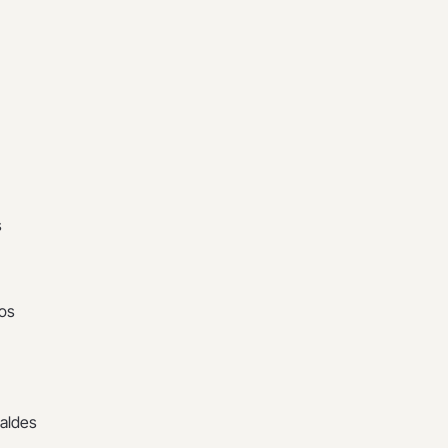
s
tos
caldes