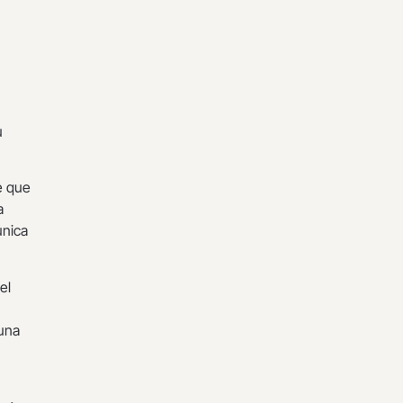
u
e que
a
única
el
guna