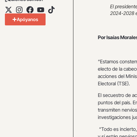
El president
2024-2028 el
Apóyanos
Por Isaías Morale
“Estamos constern
electo de la cabe
acciones del Minis
Electoral (TSE).
El secuestro de ac
puntos del país. E
transmiten nervios
investigaciones ju
“Todo es incierto
y sí están nervios