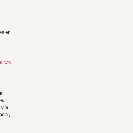
s
as en
 dudas
an
se.
y la
cia”,