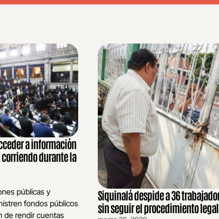
acceder a información
 corriendo durante la
iones públicas y
Siquinalá despide a 36 trabajado
nistren fondos públicos
sin seguir el procedimiento legal
ón de rendir cuentas