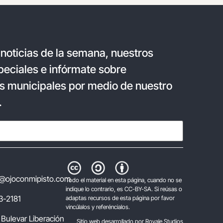
 noticias de la semana, nuestros
eciales e infórmate sobre
s municipales por medio de nuestro
.
@ojoconmipisto.com
Todo el material en esta página, cuando no se
indique lo contrario, es CC-BY-SA. Si reúsas o
3-2181
adaptas recursos de esta página por favor
vincúlalos y referéncialos.
 Bulevar Liberación
Sitio web desarrollado por Royale Studios