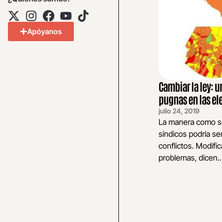
Apóyanos
Cambiar la ley: u
pugnas en las el
julio 24, 2019
La manera como se
síndicos podría ser
conflictos. Modific
problemas, dicen..