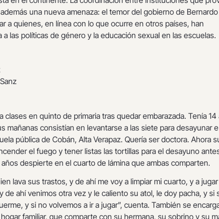
a además una nueva amenaza: el temor del gobierno de Bernardo
ar a quienes, en línea con lo que ocurre en otros países, han
a a las políticas de género y la educación sexual en las escuelas.
z
 Sanz
r a clases en quinto de primaria tras quedar embarazada. Tenía 14
 mañanas consistían en levantarse a las siete para desayunar e 
uela pública de Cobán, Alta Verapaz. Quería ser doctora. Ahora s
ncender el fuego y tener listas las tortillas para el desayuno ante
s años despierte en el cuarto de lámina que ambas comparten.
n lava sus trastos, y de ahí me voy a limpiar mi cuarto, y a jugar
 y de ahí venimos otra vez y le caliento su atol, le doy pacha, y si 
uerme, y si no volvemos a ir a jugar”, cuenta. También se encarg
 hogar familiar, que comparte con su hermana, su sobrino y su m