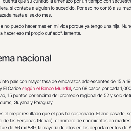
” cuenta que su cuñado la amenazó por un tiempo con secuestra
iera, si contaba a alguien lo sucedido. Por eso no contó a su ma
azada hasta el sexto mes.
ue no puedo hacer más en mi vida porque ya tengo una hija. Nun
a hacer eso mi propio cuñado”, lamenta.
ema nacional
uinto país con mayor tasa de embarazos adolescentes de 15 a 19
y El Caribe
según el Banco Mundial
, con 68 casos por cada 1,00
ad, 15 puntos por encima del promedio regional de 52 y solo det
duras, Guyana y Paraguay.
es el mejor resultado que el país ha cosechado. El año pasado, 
nal de las Personas (Renap), el número de nacimientos en madres
 fue de 56 mil 889, la mayoría de ellos en los departamentos de A