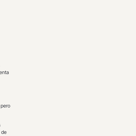
s
uenta
 pero
s
s de