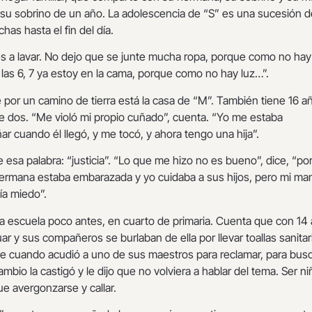
 su sobrino de un año. La adolescencia de “S” es una sucesión d
chas hasta el fin del día.
 a lavar. No dejo que se junte mucha ropa, porque como no hay
 las 6, 7 ya estoy en la cama, porque como no hay luz…”.
 por un camino de tierra está la casa de “M”. También tiene 16 a
de dos. “Me violó mi propio cuñado”, cuenta. “Yo me estaba
r cuando él llegó, y me tocó, y ahora tengo una hija”.
te esa palabra: “justicia”. “Lo que me hizo no es bueno”, dice, “p
hermana estaba embarazada y yo cuidaba a sus hijos, pero mi m
nía miedo”.
la escuela poco antes, en cuarto de primaria. Cuenta que con 14
 y sus compañeros se burlaban de ella por llevar toallas sanitar
que cuando acudió a uno de sus maestros para reclamar, para bus
mbio la castigó y le dijo que no volviera a hablar del tema. Ser ni
ue avergonzarse y callar.