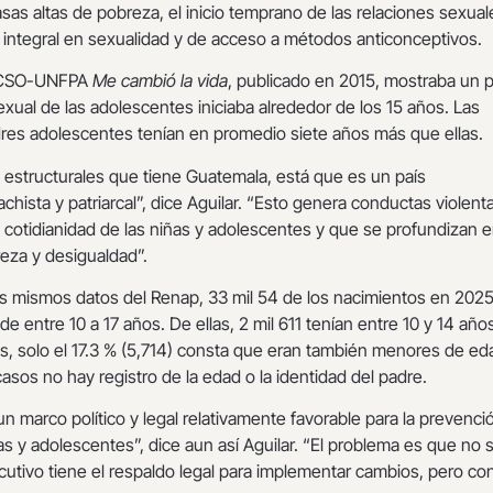
tasas altas de pobreza, el inicio temprano de las relaciones sexual
 integral en sexualidad y de acceso a métodos anticonceptivos.
LACSO-UNFPA
Me cambió la vida
, publicado en 2015, mostraba un p
sexual de las adolescentes iniciaba alrededor de los 15 años. Las
dres adolescentes tenían en promedio siete años más que ellas.
s estructurales que tiene Guatemala, está que es un país
ista y patriarcal”, dice Aguilar. “Esto genera conductas violent
 cotidianidad de las niñas y adolescentes y que se profundizan 
eza y desigualdad”.
s mismos datos del Renap, 33 mil 54 de los nacimientos en 202
e entre 10 a 17 años. De ellas, 2 mil 611 tenían entre 10 y 14 año
s, solo el 17.3 % (5,714) consta que eran también menores de ed
casos no hay registro de la edad o la identidad del padre.
n marco político y legal relativamente favorable para la prevenci
 y adolescentes”, dice aun así Aguilar. “El problema es que no 
cutivo tiene el respaldo legal para implementar cambios, pero co