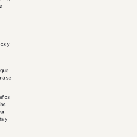
e
ños y
orque
amá se
 años
ias
car
ña y