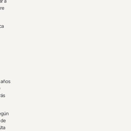
r a
dre
ca
 años
0
rás
según
 de
lta