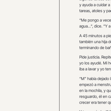
y ayuda a cuidar a
tareas, atoles y pa
“Me pongo a veces
agua…“, dice. “Y a
A 45 minutos a pie
también una hija 
terminando de baña
Pide justicia. Repi
yo los ayudé. Mi 
iba a lavar y yo te
“M” había dejado 
empezó a menstruar
en la mochila, y 
resguardo, él en ca
crecer era tener q