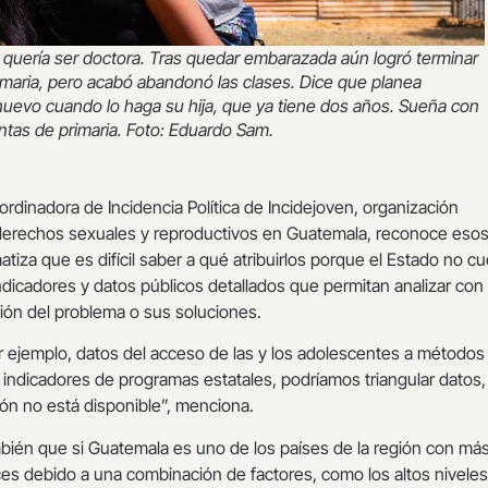
 quería ser doctora. Tras quedar embarazada aún logró terminar
imaria, pero acabó abandonó las clases. Dice que planea
nuevo cuando lo haga su hija, que ya tiene dos años. Sueña con
ntas de primaria. Foto: Eduardo Sam.
ordinadora de Incidencia Política de Incidejoven, organización
derechos sexuales y reproductivos en Guatemala, reconoce eso
atiza que es difícil saber a qué atribuirlos porque el Estado no c
dicadores y datos públicos detallados que permitan analizar con
ción del problema o sus soluciones.
r ejemplo, datos del acceso de las y los adolescentes a métodos
 indicadores de programas estatales, podríamos triangular datos,
ón no está disponible”, menciona.
mbién que si Guatemala es uno de los países de la región con má
s debido a una combinación de factores, como los altos nivele