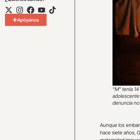
Apóyanos
“M” tenía 14
adolescente 
denuncia no 
Aunque los embar
hace siete años, 
maternidad impues