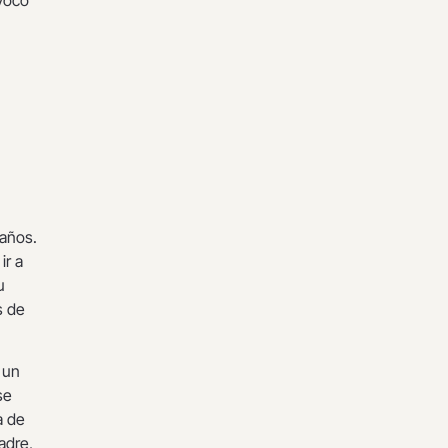
 años.
ir a
u
s de
 un
se
a de
adre,