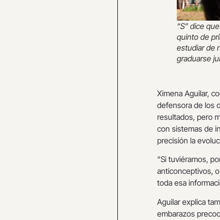
“S” dice que
quinto de pr
estudiar de 
graduarse ju
Ximena Aguilar, co
defensora de los 
resultados, pero m
con sistemas de in
precisión la evolu
“Si tuviéramos, po
anticonceptivos, o
toda esa informaci
Aguilar explica ta
embarazos precoce