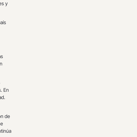
es y
aís
as
en
5
s. En
ad.
ón de
se
ntinúa