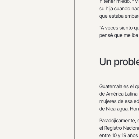
Y tener miedo. “M
su hija cuando nac
que estaba embar
“A veces siento q
pensé que me iba 
Un probl
Guatemala es el q
de América Latina 
mujeres de esa ed
de Nicaragua, Hon
Paradójicamente, 
el Registro Nacio
entre 10 y 19 años