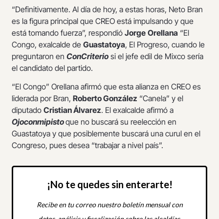
“Definitivamente. Al día de hoy, a estas horas, Neto Bran
es la figura principal que CREO está impulsando y que
está tomando fuerza”, respondió
Jorge
Orellana
“El
Congo, exalcalde de
Guastatoya
, El Progreso, cuando le
preguntaron en
ConCriterio
si el jefe edil de Mixco sería
el candidato del partido.
“El Congo” Orellana afirmó que esta alianza en CREO es
liderada por Bran,
Roberto González
“Canela” y el
diputado
Cristian Álvarez
.
El exalcalde afirmó a
Ojoconmipisto
que no buscará su reelección en
Guastatoya y que posiblemente buscará una curul en el
Congreso, pues desea “trabajar a nivel país”.
¡No te quedes sin enterarte!
Recibe en tu correo nuestro boletín mensual con
datos, análisis y fiscalización sobre las alcaldías.