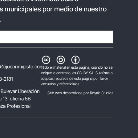
s municipales por medio de nuestro
.
@ojoconmipisto.com
Todo el material en esta página, cuando no se
indique lo contrario, es CC-BY-SA. Si reúsas o
3-2181
adaptas recursos de esta página por favor
vincúlalos y referéncialos.
 Bulevar Liberación
Sitio web desarrollado por Royale Studios
 13, oficina 5B
laza Profesional