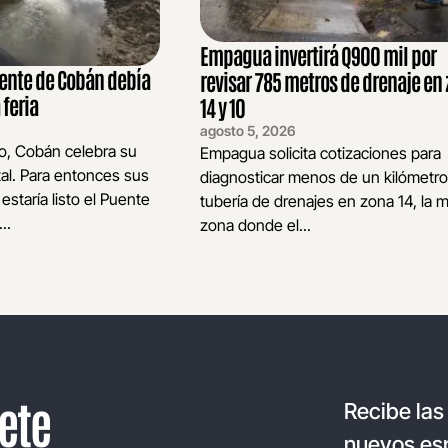
Empagua invertirá Q900 mil por
cente de Cobán debía
revisar 785 metros de drenaje en
 feria
14 y 10
agosto 5, 2026
to, Cobán celebra su
Empagua solicita cotizaciones para
al. Para entonces sus
diagnosticar menos de un kilómetr
estaría listo el Puente
tubería de drenajes en zona 14, la 
..
zona donde el...
ete
Recibe las
nuevos esp