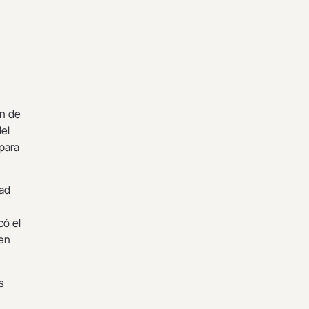
in de
del
para
dad
có el
 en
s