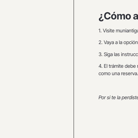
¿Cómo ad
1. Visite munianti
2. Vaya a la opció
3. Siga las instruc
4. El trámite deb
como una reserva
Por si te la perdist