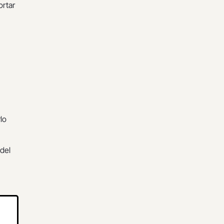
ortar
lo
 del