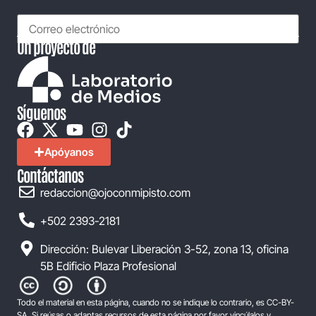
Un proyecto de
Síguenos
Apóyanos
Contáctanos
redaccion@ojoconmipisto.com
+502 2393-2181
Dirección: Bulevar Liberación 3-52, zona 13, oficina
5B Edificio Plaza Profesional
Todo el material en esta página, cuando no se indique lo contrario, es CC-BY-
SA. Si reúsas o adaptas recursos de esta página por favor vincúlalos y