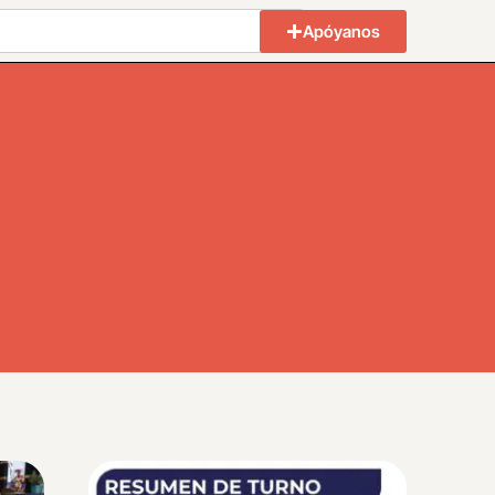
Apóyanos