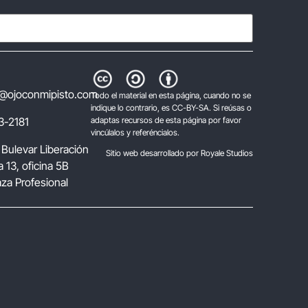
@ojoconmipisto.com
Todo el material en esta página, cuando no se
indique lo contrario, es CC-BY-SA. Si reúsas o
3-2181
adaptas recursos de esta página por favor
vincúlalos y referéncialos.
 Bulevar Liberación
Sitio web desarrollado por Royale Studios
 13, oficina 5B
laza Profesional