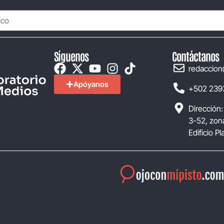
Síguenos
Contáctanos
redaccion
Apóyanos
+502 239
Dirección:
3-52, zona
Edificio P