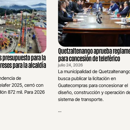
Quetzaltenango aprueba reglam
s presupuesto para la
para concesión de teleférico
resos para la alcaldía
julio 24, 2026
La municipalidad de Quetzaltenang
endencia de
busca publicar la licitación en
lafer 2025, cerró con
Guatecompras para concesionar el
llón 872 mil. Para 2026
diseño, construcción y operación de
sistema de transporte.
...