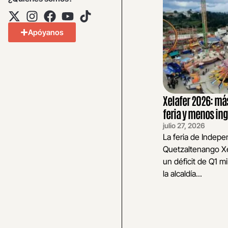
Apóyanos
Xelafer 2026: má
feria y menos ing
julio 27, 2026
La feria de Indep
Quetzaltenango Xe
un déficit de Q1 mi
la alcaldía...