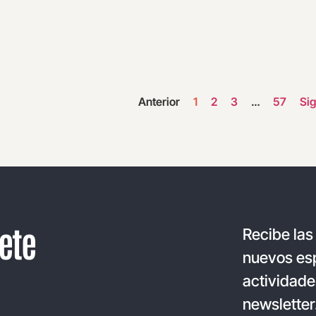
Anterior
1
2
3
…
57
Sig
ete
Recibe las
nuevos esp
actividade
newsletter