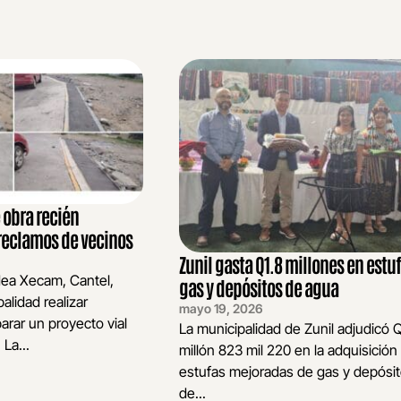
 obra recién
reclamos de vecinos
Zunil gasta Q1.8 millones en estu
dea Xecam, Cantel,
gas y depósitos de agua
palidad realizar
mayo 19, 2026
arar un proyecto vial
La municipalidad de Zunil adjudicó 
La...
millón 823 mil 220 en la adquisición
estufas mejoradas de gas y depósi
de...