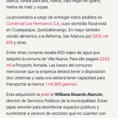
blanca, cereal para atol, fideos, frijol negro en grano,
harina de maíz y sopas.
La proveedora a cargo de entregar estos pedidos es
Comercial Los Hermanos S.A
, cuyo domicilio fiscal está
en Coatepeque, Quetzaltenango. En mayo también
vendió alimentos a la Reforma, San Marcos por
Q105 mil
619
y otras.
Entre otras compras resalta 600 viajes de agua que
adquirió la comuna de Villa Nueva. Para ello pagará
Q243
mil
a Proyecto Armada. Las bases del concurso
mencionan que la empresa deberá tener a disposición
dos cisternas y cada una deberá tener capacidad para
transportar al menos
1 mil 900 galones
.
Esta adquisición la
pidió
el
Willians Stuardo Alarcón
,
director de Servicios Públicos de la municipalidad. Estas
pipas servirán para desinfectar espacios públicos y
suministrar a vecinos de sectores que no cuenten con