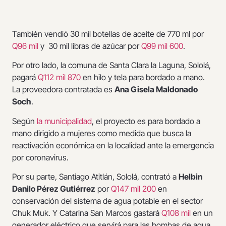
También vendió 30 mil botellas de aceite de 770 ml por
Q96 mil
y 30 mil libras de azúcar por
Q99 mil 600
.
Por otro lado, la comuna de Santa Clara la Laguna, Sololá,
pagará
Q112 mil 870
en hilo y tela para bordado a mano.
La proveedora contratada es
Ana Gisela Maldonado
Soch
.
Según
la municipalidad
, el proyecto es para bordado a
mano dirigido a mujeres como medida que busca la
reactivación económica en la localidad ante la emergencia
por coronavirus.
Por su parte, Santiago Atitlán, Sololá, contrató a
Helbin
Danilo Pérez Gutiérrez
por
Q147 mil 200
en
conservación del sistema de agua potable en el sector
Chuk Muk. Y Catarina San Marcos gastará
Q108 mil
en un
generador eléctrico que servirá para las bombas de agua