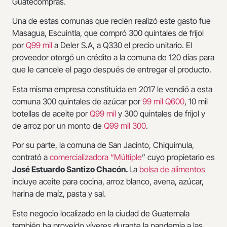
Guatecompras.
Una de estas comunas que recién realizó este gasto fue
Masagua, Escuintla, que compró 300 quintales de frijol
por
Q99 mil
a Deler S.A, a Q330 el precio unitario. El
proveedor otorgó un crédito a la comuna de 120 días para
que le cancele el pago después de entregar el producto.
Esta misma empresa constituida en 2017 le vendió a esta
comuna 300 quintales de azúcar por
99 mil Q600
, 10 mil
botellas de aceite por
Q99 mil
y 300 quintales de frijol y
de arroz por un monto de
Q99 mil 300
.
Por su parte, la comuna de San Jacinto, Chiquimula,
contrató a
comercializadora “Múltiple
” cuyo propietario es
José Estuardo Santizo Chacón.
La
bolsa de alimentos
incluye aceite para cocina, arroz blanco, avena, azúcar,
harina de maíz, pasta y sal.
Este negocio localizado en la ciudad de Guatemala
también ha proveído víveres durante la pandemia a las