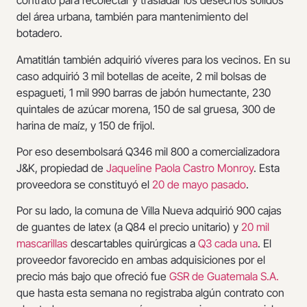
contrató para recolectar y trasladar los desechos sólidos
del área urbana, también para mantenimiento del
botadero.
Amatitlán también adquirió víveres para los vecinos. En su
caso adquirió 3 mil botellas de aceite, 2 mil bolsas de
espagueti, 1 mil 990 barras de jabón humectante, 230
quintales de azúcar morena, 150 de sal gruesa, 300 de
harina de maíz, y 150 de frijol.
Por eso desembolsará Q346 mil 800 a comercializadora
J&K, propiedad de
Jaqueline Paola Castro Monroy
. Esta
proveedora se constituyó el
20 de mayo pasado
.
Por su lado, la comuna de Villa Nueva adquirió 900 cajas
de guantes de latex (a Q84 el precio unitario) y
20 mil
mascarillas
descartables quirúrgicas a
Q3 cada una
. El
proveedor favorecido en ambas adquisiciones por el
precio más bajo que ofreció fue
GSR de Guatemala S.A.
que hasta esta semana no registraba algún contrato con