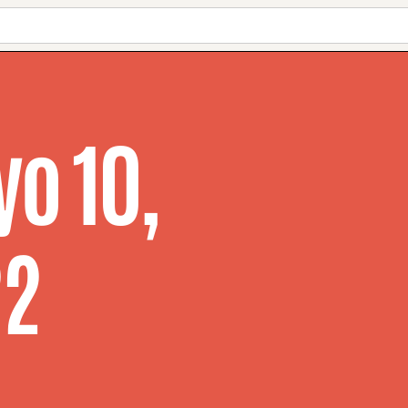
o 10,
22