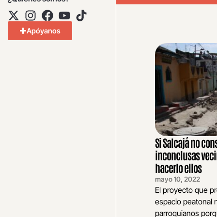
Apóyanos
Si Salcajá no con
inconclusas vec
hacerlo ellos
mayo 10, 2022
El proyecto que pr
espacio peatonal n
parroquianos porq