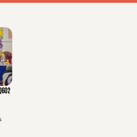
 Q602
s