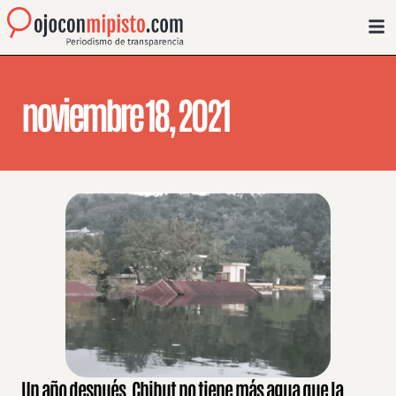
noviembre 18, 2021
Un año después, Chibut no tiene más agua que la