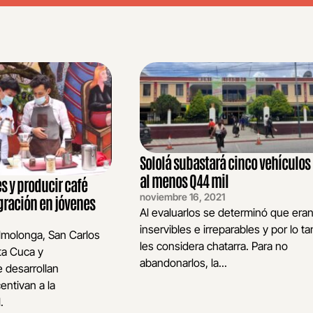
Sololá subastará cinco vehículos
al menos Q44 mil
s y producir café
noviembre 16, 2021
gración en jóvenes
Al evaluarlos se determinó que era
inservibles e irreparables y por lo t
Almolonga, San Carlos
les considera chatarra. Para no
ta Cuca y
abandonarlos, la...
 desarrollan
entivan a la
.