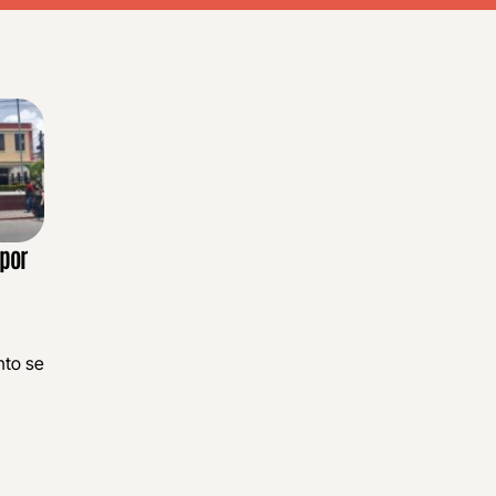
 por
n
anto se