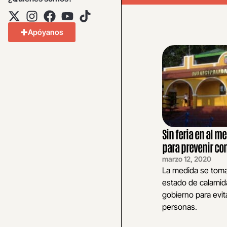
Apóyanos
Sin feria en al m
para prevenir co
marzo 12, 2020
La medida se toma
estado de calamid
gobierno para evit
personas.
...