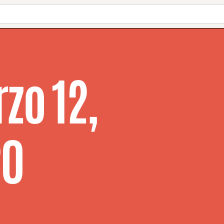
zo 12,
20