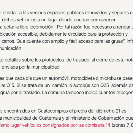
e brindar a los vecinos espacios públicos renovados y seguros e
ar dichos vehículos a un lugar donde puedan permanecer
fectar la libre locomoción. Por tal razón fue necesario arrendar 
icación accesible, debidamente circulado para la protección y
carros. Que cuente con amplio y fácil acceso para las grúas”, in
municación.
 detalles sobre los protocolos de traslado, al cierre de esta not
 enviada por la municipalidad.
 es que cada día que un automóvil, motocicleta o microbuse pase
lar Q15. Si se trata de un camión o autobús son Q25 además de
grúa por el traslado. La comuna tampoco indicó cuántos recogen
encontrados en Guatecompras el predio del kilómetro 21 es
la municipalidad de Guatemala y el ministerio de Gobernación qu
mismo lugar vehículos consignados por las comisaría 14
(zonas 7, 8