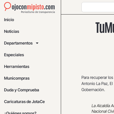
Inicio
TuMu
Noticias
Departamentos
Especiales
Herramientas
Para recuperar los
Municompras
Antonio La Paz, El
Gobernación.
Duda y Comprueba
Caricaturas de JotaCe
La Alcaldía A
Nacional Civ
¿Quiénes somos?