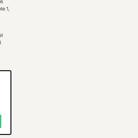
ás
te 1,
.
el
l