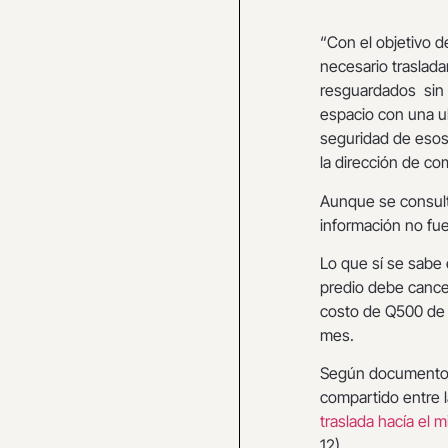
“Con el objetivo d
necesario traslad
resguardados sin a
espacio con una ub
seguridad de esos 
la dirección de co
Aunque se consultó
información no fue
Lo que sí se sabe
predio debe cance
costo de Q500 de 
mes.
Según documentos 
compartido entre 
traslada hacía el 
12).