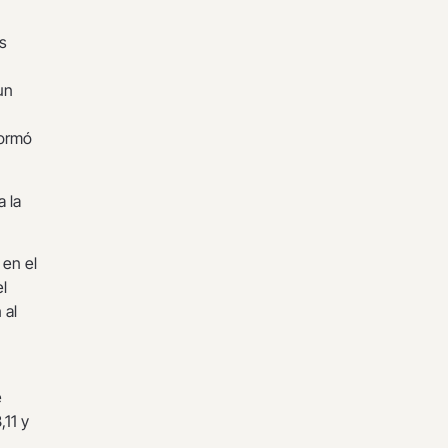
s
un
formó
a la
 en el
l
 al
e
,11 y