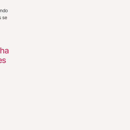
endo
s se
 ha
es