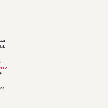
sean
tal.
e
reso.
a
ros