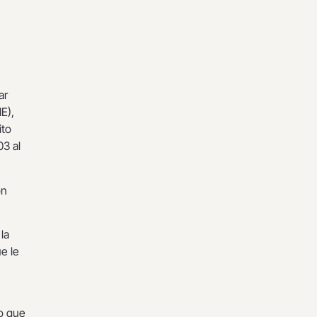
ar
E),
ito
03 al
ón
la
e le
go que