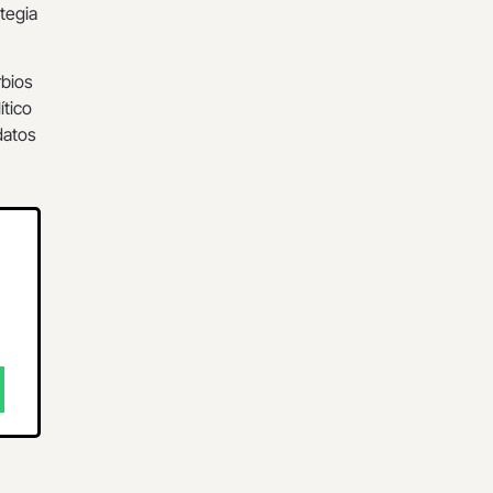
tegia
rbios
ítico
datos