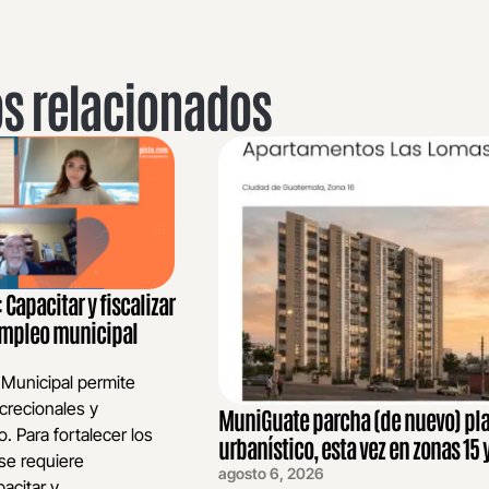
os relacionados
Capacitar y fiscalizar
 empleo municipal
 Municipal permite
crecionales y
MuniGuate parcha (de nuevo) pl
o. Para fortalecer los
urbanístico, esta vez en zonas 15 y
se requiere
agosto 6, 2026
acitar y...