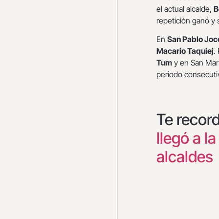
el actual alcalde,
B
repetición ganó y s
En
San Pablo Joc
Macario Taquiej
.
Tum
y en San Mart
periodo consecuti
Te recor
llegó a l
alcaldes