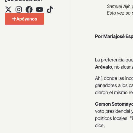
Samuel Ajín 
Esta vez se 
Apóyanos
Por Mariajosé Es
La preferencia que
Arévalo
, no alcan
Ahí, donde las inc
ganadores a los ca
dieron el mismo r
Gerson Sotomay
voto presidencial 
políticos locales. 
dice.