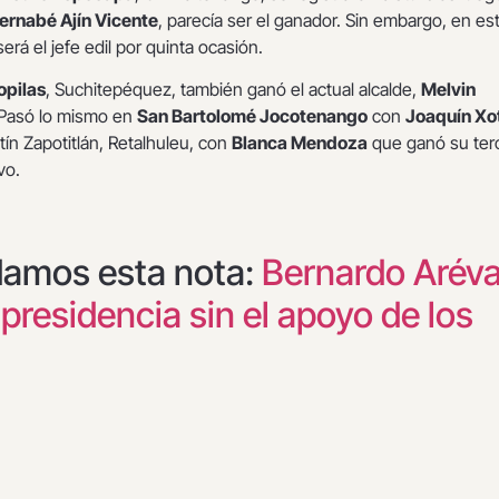
ernabé Ajín Vicente
, parecía ser el ganador. Sin embargo, en es
erá el jefe edil por quinta ocasión.
opilas
, Suchitepéquez, también ganó el actual alcalde,
Melvin
 Pasó lo mismo en
San Bartolomé Jocotenango
con
Joaquín Xo
ín Zapotitlán, Retalhuleu, con
Blanca Mendoza
que ganó su ter
vo.
damos esta nota:
Bernardo Aréva
a presidencia sin el apoyo de los