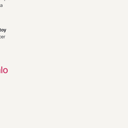
ta
toy
cer
lo