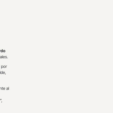
rdo
ales.
 por
lde,
nte al
”,