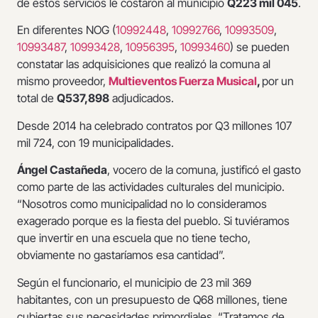
de estos servicios le costaron al municipio
Q223 mil 045
.
En diferentes NOG (
10992448
,
10992766
,
10993509
,
10993487
,
10993428
,
10956395
,
10993460
) se pueden
constatar las adquisiciones que realizó la comuna al
mismo proveedor,
Multieventos Fuerza Musical
,
por un
total de
Q537,898
adjudicados.
Desde 2014 ha celebrado contratos por Q3 millones 107
mil 724, con 19 municipalidades.
Ángel Castañeda
, vocero de la comuna, justificó el gasto
como parte de las actividades culturales del municipio.
“Nosotros como municipalidad no lo consideramos
exagerado porque es la fiesta del pueblo. Si tuviéramos
que invertir en una escuela que no tiene techo,
obviamente no gastaríamos esa cantidad”.
Según el funcionario, el municipio de 23 mil 369
habitantes, con un presupuesto de Q68 millones, tiene
cubiertas sus necesidades primordiales. “Tratamos de