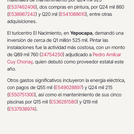
(
E537462406
), dos compras en pintura, por Q24 mil 860
(
E538967242
) y Q20 mil (
E541088610
), entre otras
adquisiciones.
El turicentro El Nacimiento, en
Yepocapa
, demandó una
inversión de cerca de Q1 millón 525 mil. Pintar las
instalaciones fue la actividad más costosa, con un monto
de Q89 mil 760 (
24754250
) adjudicado a
Pedro Amílcar
Cuy Chonay
, quien debutó como proveedor estatal este
año.
Otros gastos significativos incluyeron la energía eléctrica,
con pagos de Q55 mil (
E549028897
) y Q24 mil 215
(
E550751300
), así como el mantenimiento de sus cinco
piscinas por Q15 mil (
E536281580
) y Q19 mil
(
E537938974
).