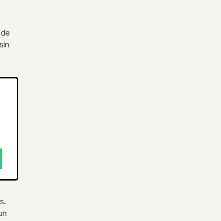
 de
sin
s.
un