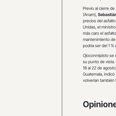
Previo al cierre d
(Anam),
Sebastián
precios del asfalto
Unidas, el ministr
más caro el asfal
mantenimiento de 
podría ser del 1 % 
Ojoconmipisto
se 
su punto de vista
18 al 22 de agosto
Guatemala, indicó
volverían también
Opinion