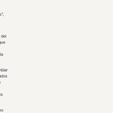
s”,
 del
 que
la
mbiar
vados
s
na.
eo