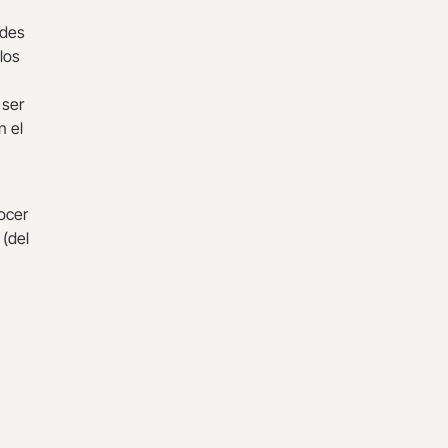
ades
los
 ser
n el
ocer
 (del