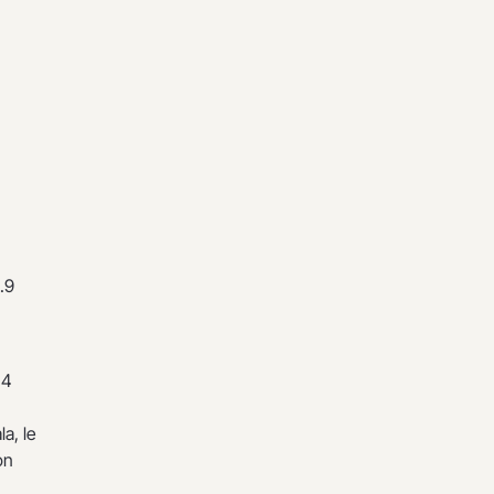
.9
14
a, le
on