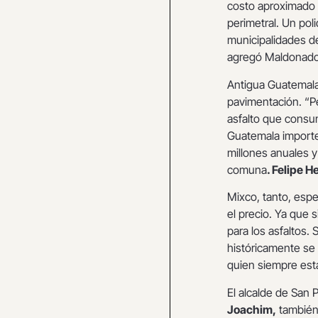
costo aproximado d
perimetral. Un pol
municipalidades d
agregó Maldonado
Antigua Guatemala
pavimentación. “P
asfalto que consum
Guatemala importe
millones anuales y
comuna
. Felipe 
Mixco, tanto, espe
el precio. Ya que 
para los asfaltos.
históricamente se 
quien siempre est
El alcalde de San
Joachim,
también 