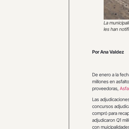
La municipal
les han noti
Por Ana Valdez
De enero a la fec
millones en asfal
proveedoras,
Asfa
Las adjudicacione
concursos adjudic
compró para recap
adjudicaron Q1 mil
con muicipalidade