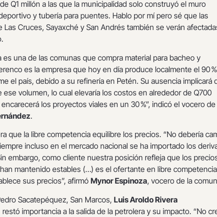
e Q1 millón a las que la municipalidad solo construyó el muro
ideportivo y tubería para puentes. Hablo por mí pero sé que las
e Las Cruces, Sayaxché y San Andrés también se verán afectada
.
 es una de las comunas que compra material para bacheo y
erenco es la empresa que hoy en día produce localmente el 90 %
e el país, debido a su refinería en Petén. Su ausencia implicará
 ese volumen, lo cual elevaría los costos en alrededor de Q700
 encarecerá los proyectos viales en un 30 %”, indicó el vocero de 
Hernández
.
ra que la libre competencia equilibre los precios. “No debería ca
siempre incluso en el mercado nacional se ha importado los deri
 Sin embargo, como cliente nuestra posición refleja que los precio
han mantenido estables (…) es el ofertante en libre competencia
ablece sus precios”, afirmó
Mynor Espinoza
, vocero de la comu
 Pedro Sacatepéquez, San Marcos,
Luis Aroldo Rivera
restó importancia a la salida de la petrolera y su impacto. “No cr