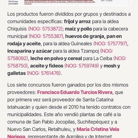
Los productos fueron divididos por grupos y destinados a
comunidades específicas:
frijol y arroz
para la aldea
Chiquisis
(NOG: 5753872)
;
maíz y pollo
para la cabecera
municipal
(NOG: 5755387)
,
huevos de granja, pan en
rodaja y aceite
, para la aldea Guineales
(NOG: 5757797)
,
Incaparina y azúcar
para la aldea Tzampoj
(NOG:
5758092)
,
leche en polvo y cereal
para La Ceiba
(NOG:
5758750)
,
aceite y fideos
(NOG: 5759749)
y
mosh y
galletas
(NOG: 5761476)
.
Los siete concursos fueron ganados por los dos mismos
proveedores:
Francisco Eduardo Turcios Rivera
, que
por primera vez será proveedor de Santa Catarina
Ixtahuacán y quien desde el 2010 ha tenido contratos con
municipalidades. Este año vendió plantas de café a la
comuna de San Pablo Jocopilas, Suchitepéquez y a
Nuevo San Carlos, Retalhuleu, y
María Cristina Vela
Noriega
, representante de Agroilea y de Internet