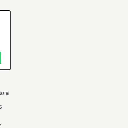
as el
G
e