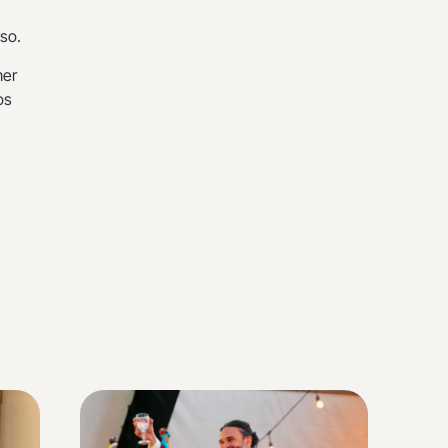
uso.
mer
os