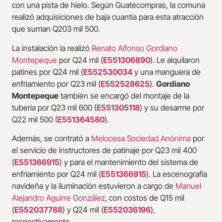
con una pista de hielo. Según Guatecompras, la comuna
realizó adquisiciones de baja cuantía para esta atracción
que suman Q203 mil 500.
La instalación la realizó
Renato Alfonso Gordiano
Montepeque
por Q24 mil (
E551306890
). Le alquilaron
patines por Q24 mil (
E552530034
y una manguera de
enfriamiento por Q23 mil (
E552528625
).
Gordiano
Montepeque
también se encargó del montaje de la
tubería por Q23 mil 600 (
E551305118
) y su desarme por
Q22 mil 500 (
E551364580
).
Además, se contrató a
Melocesa Sociedad Anónima
por
el servicio de instructores de patinaje por Q23 mil 400
(
E551366915
) y para el mantenimiento del sistema de
enfriamiento por Q24 mil (
E551366915
). La escenografía
navideña y la iluminación estuvieron a cargo de
Manuel
Alejandro Aguirre González
, con costos de Q15 mil
(
E552037788
) y Q24 mil (
E552036196
),
respectivamente.