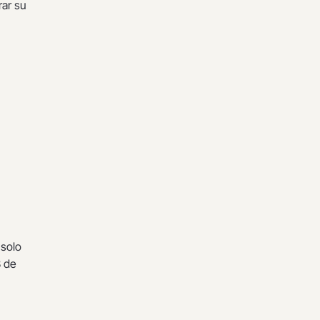
rar su
 solo
3 de