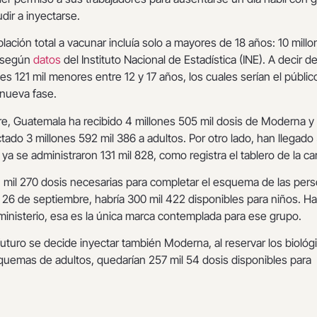
dir a inyectarse.
blación total a vacunar incluía solo a mayores de 18 años: 10 mill
, según
datos
del Instituto Nacional de Estadística (INE). A decir d
nes 121 mil menores entre 12 y 17 años, los cuales serían el públic
 nueva fase.
re, Guatemala ha recibido 4 millones 505 mil dosis de Moderna y
tado 3 millones 592 mil 386 a adultos. Por otro lado, han llegado
 ya se administraron 131 mil 828, como registra el tablero de la ca
01 mil 270 dosis necesarias para completar el esquema de las per
l 26 de septiembre, habría 300 mil 422 disponibles para niños. Ha
inisterio, esa es la única marca contemplada para ese grupo.
a futuro se decide inyectar también Moderna, al reservar los biológ
quemas de adultos, quedarían 257 mil 54 dosis disponibles para