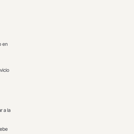
o en
vicio
 a la
debe