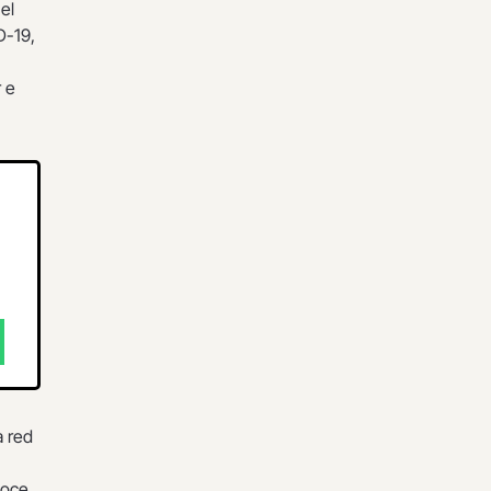
el
D-19,
r e
a red
goce