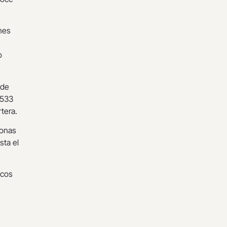
ones
e
o
 de
 533
rtera.
sonas
sta el
icos