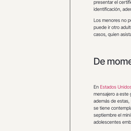
presentar el certi
identificación, ad
Los menores no pu
puede ir otro adul
casos, quien asist
De momen
En
Estados Unido
mensajero a este 
además de estas, 
se tiene contempla
septiembre el min
adolescentes emba