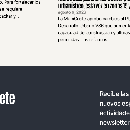
o. Para fortalecer los
urbanístico, esta vez en zonas 15 y
se requiere
agosto 6, 2026
acitar y...
La MuniGuate aprobó cambios al Pl
Desarrollo Urbano VS6 que aumenta
capacidad de construcción y alturas
permitidas. Las reformas...
ete
Recibe las
nuevos esp
actividade
newsletter