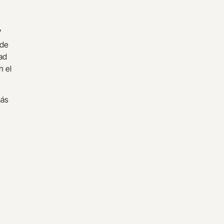
7
 de
ad
 el
más