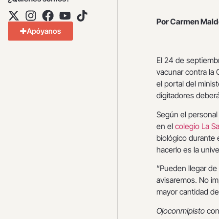
Por Carmen Mald
Apóyanos
El 24 de septiemb
vacunar contra la 
el portal del minis
digitadores deberá
Según el personal 
en el
colegio La Sa
biológico durante 
hacerlo es la univ
“Pueden llegar de 8
avisaremos. No imp
mayor cantidad de 
Ojoconmipisto
conf