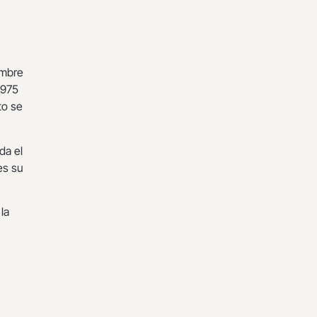
embre
1975
to se
da el
es su
la