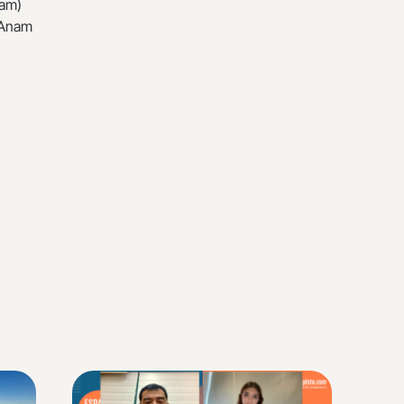
nam)
a Anam