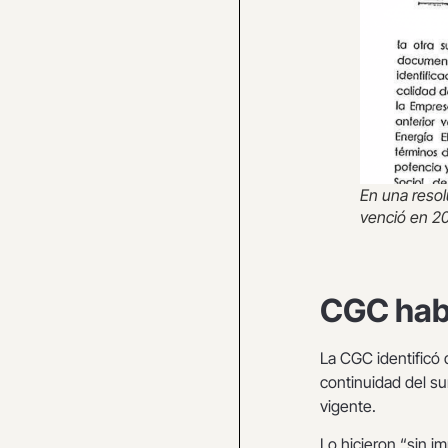
En una reso
venció en 20
CGC habí
La CGC identificó 
continuidad del su
vigente.
Lo hicieron “sin 