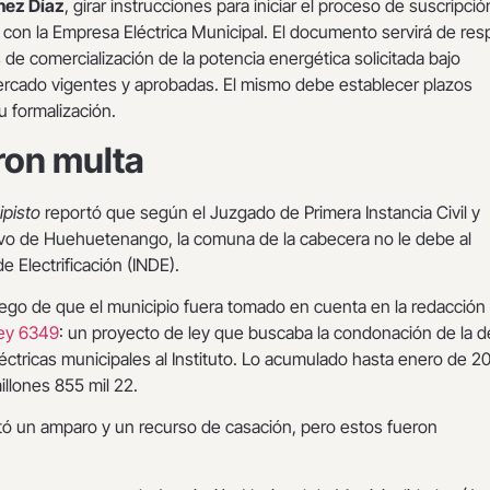
nez Díaz
, girar instrucciones para iniciar el proceso de suscripci
 con la Empresa Eléctrica Municipal. El documento servirá de res
 de comercialización de la potencia energética solicitada bajo
rcado vigentes y aprobadas. El mismo debe establecer plazos
u formalización.
ron multa
pisto
reportó que según el Juzgado de Primera Instancia Civil y
o de Huehuetenango, la comuna de la cabecera no le debe al
de Electrificación (INDE).
ego de que el municipio fuera tomado en cuenta en la redacción i
 ley 6349
: un proyecto de ley que buscaba la condonación de la 
ctricas municipales al Instituto. Lo acumulado hasta enero de 2
illones 855 mil 22.
ntó un amparo y un recurso de casación, pero estos fueron