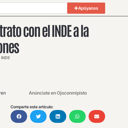
Apóyanos
ato con el INDE a la
ones
,
INDE
ren
Anúnciate en Ojoconmipisto
Comparte este artículo: