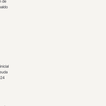
ón de
paldo
nicial
deuda
024