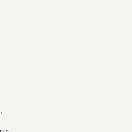
to
ías o