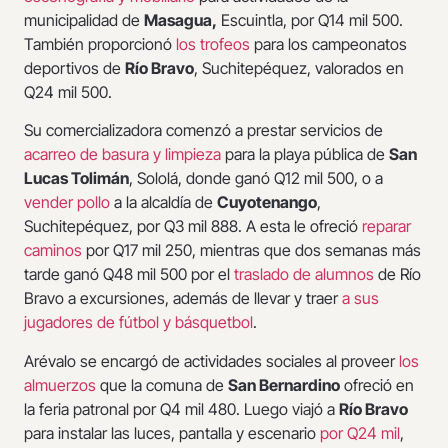
municipalidad de
Masagua,
Escuintla, por Q14 mil 500.
También proporcionó
los trofeos
para los campeonatos
deportivos de
Río Bravo
, Suchitepéquez, valorados en
Q24 mil 500.
Su comercializadora comenzó a prestar servicios de
acarreo de basura y limpieza
para la playa pública de
San
Lucas Tolimán
, Sololá, donde ganó Q12 mil 500, o a
vender pollo
a la alcaldía de
Cuyotenango
,
Suchitepéquez, por Q3 mil 888. A esta le ofreció
reparar
caminos
por Q17 mil 250, mientras que dos semanas más
tarde ganó Q48 mil 500 por el
traslado de alumnos
de Río
Bravo a excursiones, además de llevar y traer
a sus
jugadores de fútbol y básquetbol
.
Arévalo se encargó de actividades sociales al proveer
los
almuerzos
que la comuna de
San Bernardino
ofreció en
la feria patronal por Q4 mil 480. Luego viajó a
Río Bravo
para instalar las luces, pantalla y escenario
por Q24 mil
,