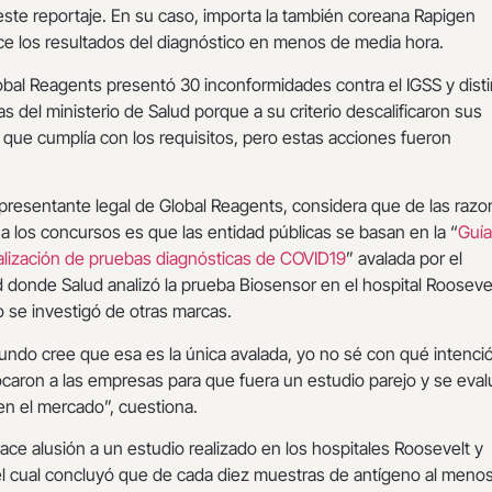
este reportaje. En su caso, importa la también coreana Rapigen
ce los resultados del diagnóstico en menos de media hora.
bal Reagents presentó 30 inconformidades contra el IGSS y disti
s del ministerio de Salud porque a su criterio descalificaron sus
 que cumplía con los requisitos, pero estas acciones fueron
presentante legal de Global Reagents, considera que de las raz
a los concursos es que las entidad públicas se basan en la “
Guía
ealización de pruebas diagnósticas de COVID19
” avalada por el
d donde Salud analizó la prueba Biosensor en el hospital Rooseve
o se investigó de otras marcas.
ndo cree que esa es la única avalada, yo no sé con qué intenció
caron a las empresas para que fuera un estudio parejo y se eval
en el mercado”, cuestiona.
e alusión a un estudio realizado en los hospitales Roosevelt y
el cual concluyó que de cada diez muestras de antígeno al menos