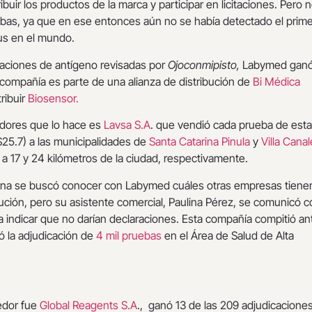
ribuir los productos de la marca y participar en licitaciones. Pero 
bas, ya que en ese entonces aún no se había detectado el prime
us en el mundo.
caciones de antígeno revisadas por
Ojoconmipisto,
Labymed ganó
 compañía es parte de una alianza de distribución de
Bi Médica
ribuir
Biosensor.
dores que lo hace es
Lavsa S.A
. que vendió cada prueba de esta
25.7) a las municipalidades de
Santa Catarina Pinula
y
Villa Cana
a 17 y 24 kilómetros de la ciudad, respectivamente.
na se buscó conocer con Labymed cuáles otras empresas tiene
ución, pero su asistente comercial, Paulina Pérez, se comunicó c
 indicar que no darían declaraciones. Esta compañía compitió an
 la adjudicación de
4 mil pruebas
en el Área de Salud de Alta
edor fue
Global Reagents S.A
., ganó 13 de las 209 adjudicacione