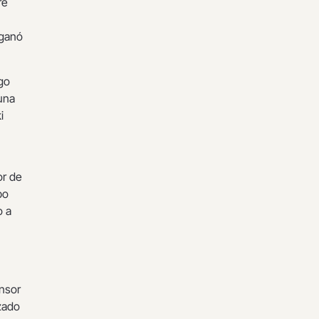
re
 ganó
go
tuna
i
or de
po
o a
nsor
zado