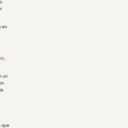
no
r
 en
les
,
n un
on
te
s que