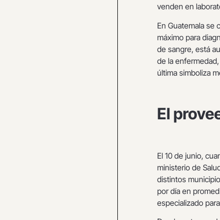
venden en laborat
En Guatemala se c
máximo para diagn
de sangre, está au
de la enfermedad, 
última simboliza m
El prove
El 10 de junio, c
ministerio de Salu
distintos municip
por día en promedi
especializado par