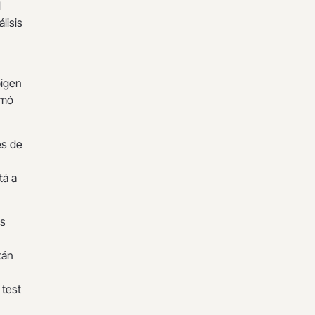
l
lisis
pigen
omó
es de
tá a
os
tán
 test