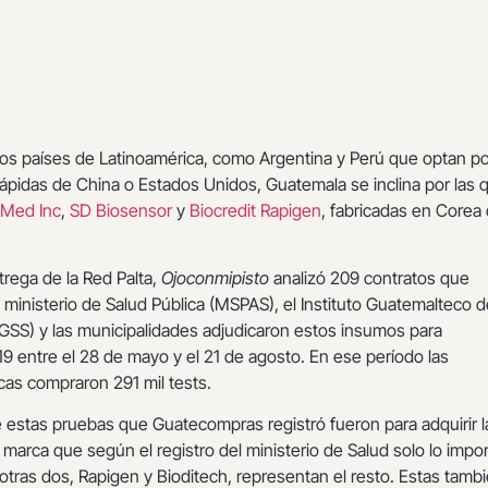
ros países de Latinoamérica, como Argentina y Perú que optan po
ápidas de China o Estados Unidos, Guatemala se inclina por las 
 Med Inc
,
SD Biosensor
y
Biocredit Rapigen
, fabricadas en Corea 
trega de la Red Palta,
Ojoconmipisto
analizó 209 contratos que
ministerio de Salud Pública (MSPAS), el Instituto Guatemalteco d
IGSS) y las municipalidades adjudicaron estos insumos para
19 entre el 28 de mayo y el 21 de agosto. En ese período las
icas compraron 291 mil tests.
e estas pruebas que Guatecompras registró fueron para adquirir l
marca que según el registro del ministerio de Salud solo lo impo
 otras dos, Rapigen y Bioditech, representan el resto. Estas tamb