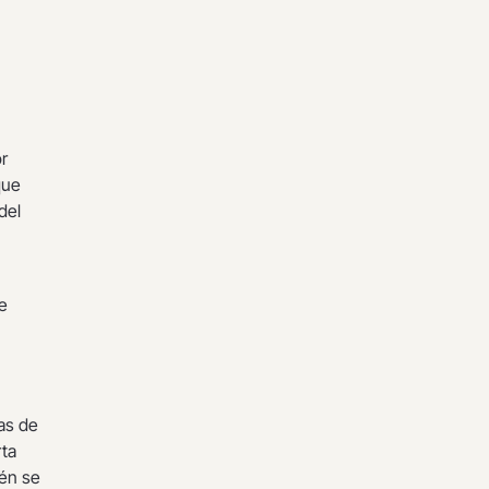
r
que
del
e
as de
rta
ién se