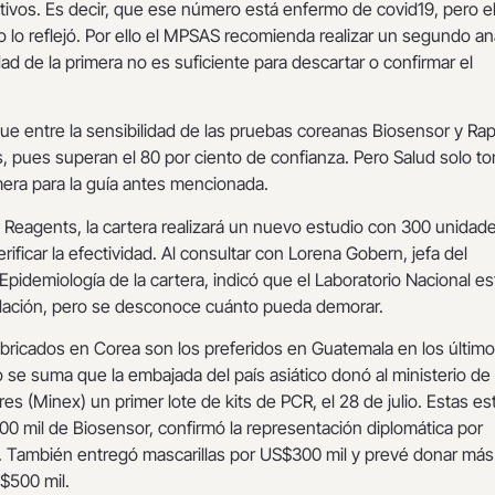
tivos. Es decir, que ese número está enfermo de covid19, pero e
 lo reflejó. Por ello el MPSAS recomienda realizar un segundo aná
dad de la primera no es suficiente para descartar o confirmar el
ue entre la sensibilidad de las pruebas coreanas Biosensor y Ra
, pues superan el 80 por ciento de confianza. Pero Salud solo t
mera para la guía antes mencionada.
 Reagents, la cartera realizará un nuevo estudio con 300 unidad
ificar la efectividad. Al consultar con Lorena Gobern, jefa del
idemiología de la cartera, indicó que el Laboratorio Nacional es
idación, pero se desconoce cuánto pueda demorar.
abricados en Corea son los preferidos en Guatemala en los últim
 se suma que la embajada del país asiático donó al ministerio de
res (Minex) un primer lote de kits de PCR, el 28 de julio. Estas es
0 mil de Biosensor, confirmó la representación diplomática por
o. También entregó mascarillas por US$300 mil y prevé donar más
$500 mil.