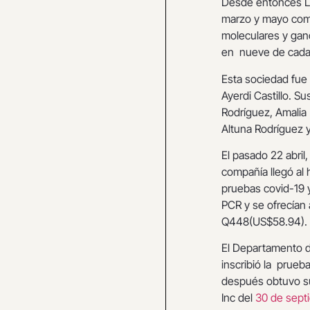
Desde entonces L
marzo y mayo comp
moleculares y gan
en nueve de cada
Esta sociedad fue 
Ayerdi Castillo. S
Rodríguez, Amalia 
Altuna Rodríguez 
El pasado 22 abril
compañía llegó al 
pruebas covid-19 
PCR y se ofrecían 
Q448(US$58.94).
El Departamento d
inscribió la prue
después obtuvo su
Inc del
30 de sept