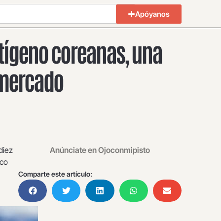
Apóyanos
ígeno coreanas, una
 mercado
diez
Anúnciate en Ojoconmipisto
nco
Comparte este artículo: