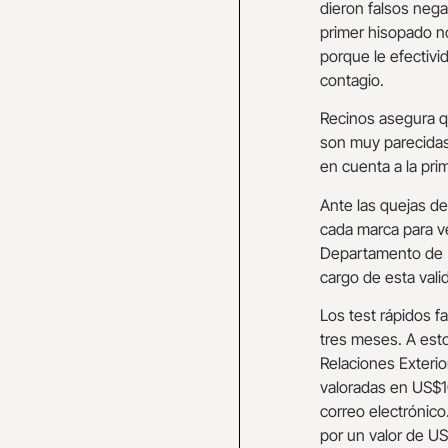
dieron falsos nega
primer hisopado no
porque le efectivi
contagio.
Recinos asegura q
son muy parecidas
en cuenta a la pri
Ante las quejas de
cada marca para ver
Departamento de Ep
cargo de esta val
Los test rápidos f
tres meses. A esto
Relaciones Exterio
valoradas en US$10
correo electrónic
por un valor de US