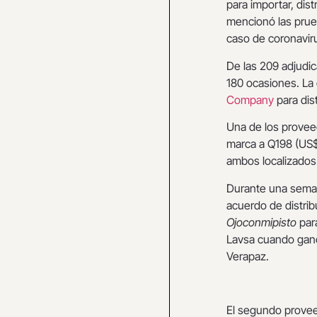
para importar, dist
mencionó las prue
caso de coronavir
De las 209 adjudi
180 ocasiones. La
Company
para dist
Una de los provee
marca a Q198 (US$
ambos localizados 
Durante una sema
acuerdo de distrib
Ojoconmipisto
para
Lavsa cuando ganó
Verapaz.
El segundo prove