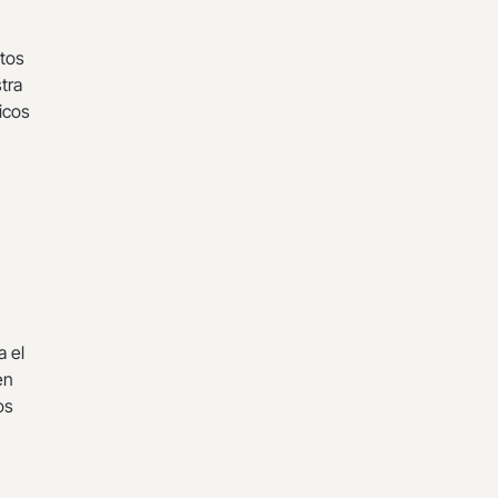
tos
tra
icos
a el
en
os