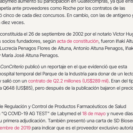
abymed aumentó su participación en Guatecompras, ya que ent
etía ante proveedores como Roche por los contratos de las
ó cinco de cada diez concursos. En cambio, con las de antígeno
 diez veces.
constituida el 26 de septiembre de 2002 por el notario Víctor Hu
us socios fundadores, según
acta de constitución
, fueron Iñaki Al
Lucrecia Penagos Flores de Altuna, Antonio Altuna Penagos, Iñak
y María José Altuna Penagos.
,
ConCriterio
publicó un reportaje en el que evidenció que esta
hospital temporal del Parque de la Industria para donar de un lect
y salió con un
contrato de Q2.2 millones (US$289 mil)
. Eran del ti
a Q648 (US$85), pero después de la publicación bajaron el preci
e Regulación y Control de Productos Farmacéuticos de Salud
ba “Q COVID-19 AG TEST” de Labymed el
18 de mayo
y nueve días
 primera adjudicación. También presentó una carta de SD Biose
iembre de 2019
para indicar que es el proveedor exclusivo autori