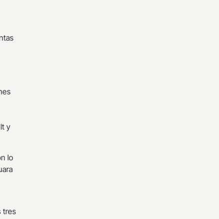
ntas
ones
lt y
n lo
uara
 tres