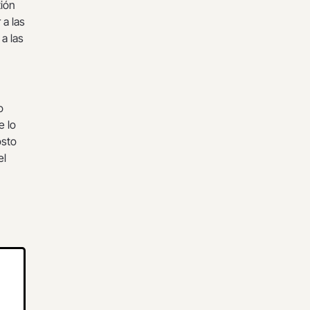
tión
 a las
a las
o
e lo
osto
el