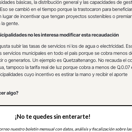
dades básicas, la distribución general y las capacidades de ges
 Eso se cambió en el tiempo porque la trastocaron para beneficiar
 lugar de incentivar que tengan proyectos sostenibles o premiar 
 la gente.
nicipalidades no les interesa modificar esta recaudación
gusta subir las tasas de servicios ni los de agua o electricidad. Es
s servicios municipales en todo el país porque se cobra menos d
ir o generarlos. Un ejemplo es Quetzaltenango. No recauda el c
gua, tampoco la tarifa real de luz porque cobra a menos de Q.0.07 
cipalidades cuyo incentivo es estirar la mano y recibir el aporte
cer algo?
¡No te quedes sin enterarte!
orreo nuestro boletín mensual con datos, análisis y fiscalización sobre las