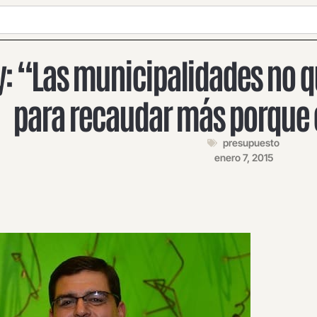
: “Las municipalidades no q
para recaudar más porque 
presupuesto
enero 7, 2015