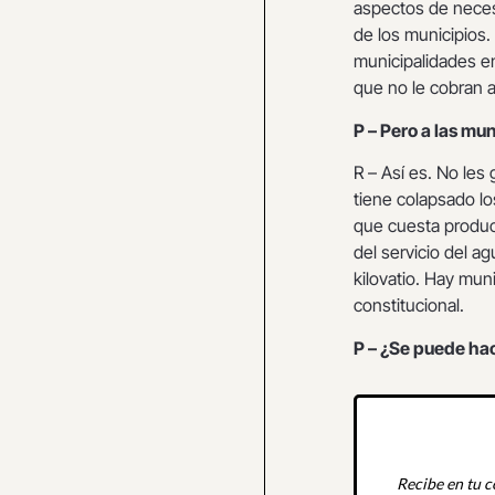
aspectos de necesi
de los municipios.
municipalidades en
que no le cobran a
P – Pero a las mu
R – Así es. No les 
tiene colapsado lo
que cuesta produc
del servicio del a
kilovatio. Hay muni
constitucional.
P – ¿Se puede ha
Recibe en tu c