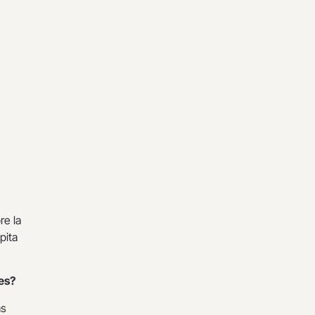
re la
pita
es?
ás