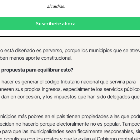
alcaldías.
mo está diseñado es perverso, porque los municipios que se atre
iben menos aporte constitucional.
 propuesta para equilibrar esto?
hacer es generar el código tributario nacional que serviría para
eneren sus propios ingresos, especialmente los servicios público
 dan en concesión, y los impuestos que han sido delegados que 
icipios más pobres en el país tienen propiedades a las que pod
 deciden no hacerlo porque electoralmente no es popular. Tampo
o para que las municipalidades sean fiscalmente responsables, si
n populistas con los costos y que le exijan al Gobierno central al