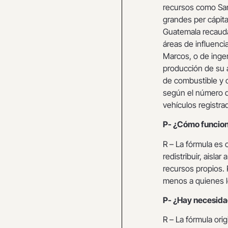
recursos como San
grandes per cápit
Guatemala recauda
áreas de influenc
Marcos, o de inge
producción de su á
de combustible y c
según el número d
vehículos registrad
P- ¿Cómo funciona
R – La fórmula es 
redistribuir, aisla
recursos propios
menos a quienes lo
P- ¿Hay necesida
R – La fórmula ori