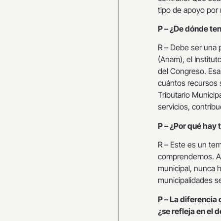
tipo de apoyo por
P – ¿De dónde tend
R – Debe ser una 
(Anam), el Institu
del Congreso. Esa
cuántos recursos s
Tributario Munici
servicios, contribu
P – ¿Por qué hay 
R – Este es un te
comprendemos. Au
municipal, nunca h
municipalidades se
P – La diferencia
¿se refleja en el 