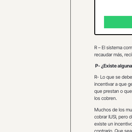
R – El sistema co
recaudar más, rec
P- ¿Existe alguna
R- Lo que se debe 
incentivar a que g
que prestan o que
los cobren.
Muchos de los mun
cobrar IUSI, pero
existe un incentiv
contrario. Que sea