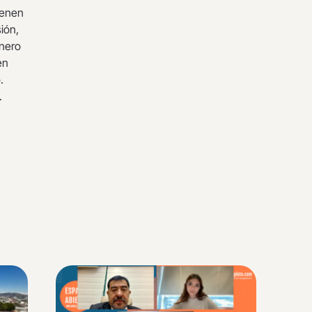
ienen
ión,
inero
en
.
.