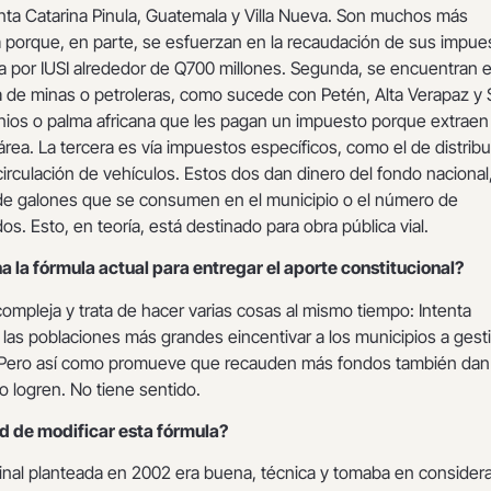
ta Catarina Pinula, Guatemala y Villa Nueva. Son muchos más
a porque, en parte, se esfuerzan en la recaudación de sus impue
 por IUSI alrededor de Q700 millones. Segunda, se encuentran 
ia de minas o petroleras, como sucede con Petén, Alta Verapaz y
nios o palma africana que les pagan un impuesto porque extraen
rea. La tercera es vía impuestos específicos, como el de distrib
irculación de vehículos. Estos dos dan dinero del fondo nacional
e galones que se consumen en el municipio o el número de
os. Esto, en teoría, está destinado para obra pública vial.
 la fórmula actual para entregar el aporte constitucional?
compleja y trata de hacer varias cosas al mismo tiempo: Intenta
r a las poblaciones más grandes eincentivar a los municipios a gest
. Pero así como promueve que recauden más fondos también dan
 logren. No tiene sentido.
d de modificar esta fórmula?
ginal planteada en 2002 era buena, técnica y tomaba en consider