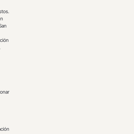
stos.
en
 San
ución
,
ionar
ación