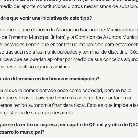
 medio del aporte constitucional u otros mecanismos de subsidio
ría que venir una iniciativa de este tipo?
propuesta que elaboren la Asociación Nacional de Municipalidad
to de Fomento Municipal (Infom) y la Comisión de Asuntos Munici
s instancias tienen que encontrar un mecanismo para establecer
e trasladan se a las municipalidades y terminar de discutir el Có
pal para que se puedan aprobar por medio de sus concejos algun
ciones o incluso algunos arbitrios.
tanta diferencia en las finanzas municipales?
ma al que le hemos entrado poco como sociedad, porque no lo
nque somos el país que tiene más años de tener autonomía
emos tenido autonomía financiera fiscal. Esto es que impide a la
r gestores de su propio desarrollo.
 que se da entre un ingreso per cápita de Q5 mil y y otro de Q5
desarrollo municipal?