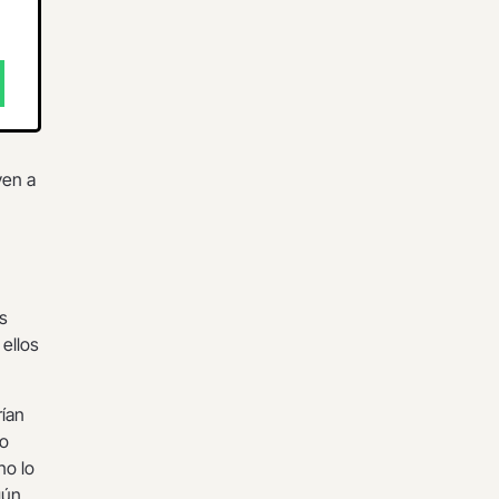
ven a
s
ellos
rían
co
no lo
gún