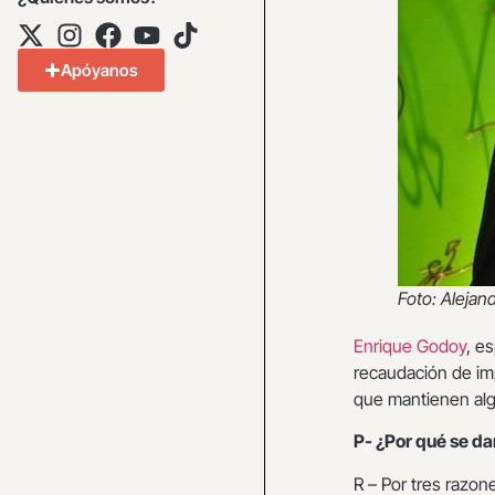
Apóyanos
Foto: Alejan
Enrique Godoy
, e
recaudación de imp
que mantienen al
P- ¿Por qué se da
R – Por tres razon