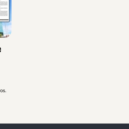
e
vos.