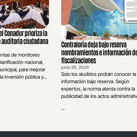
l Conadur prioriza la
a auditoría ciudadana
Contraloría deja bajo reserva
nombramientos e información d
entas de monitoreo
fiscalizaciones
planificación nacional,
junio 26, 2024
nicipal, para mejorar
Solo los aludidos podrán conocer la
a inversión pública y...
información bajo reserva. Según
expertos, la norma atenta contra la
publicidad de los actos administrati
...