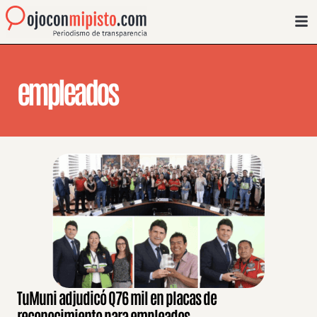
empleados
TuMuni adjudicó Q76 mil en placas de
reconocimiento para empleados