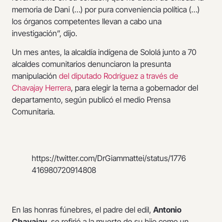
memoria de Dani (…) por pura conveniencia política (…)
los órganos competentes llevan a cabo una
investigación”, dijo.
Un mes antes, la alcaldía indígena de Sololá junto a 70
alcaldes comunitarios denunciaron la presunta
manipulación
del diputado Rodríguez a través de
Chavajay Herrera
, para elegir la terna a gobernador del
departamento, según publicó el medio Prensa
Comunitaria.
https://twitter.com/DrGiammattei/status/1776
416980720914808
En las honras fúnebres, el padre del edil,
Antonio
Chavajay
, se refirió a la muerte de su hijo como un