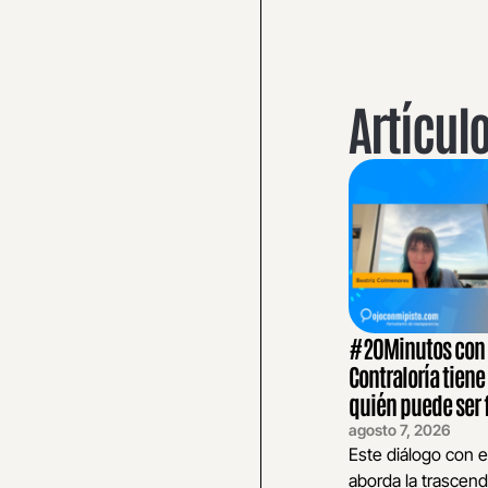
Artícul
#20Minutos con E
Contraloría tiene
quién puede ser 
agosto 7, 2026
Este diálogo con e
aborda la trascend