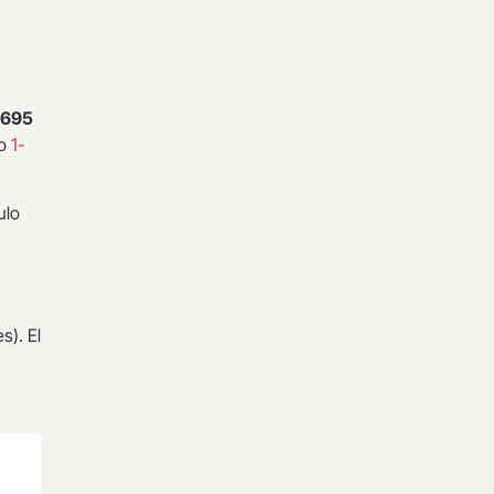
 695
do
1-
ulo
s). El