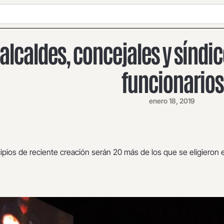
 alcaldes, concejales y síndic
funcionarios
enero 18, 2019
pios de reciente creación serán 20 más de los que se eligieron 