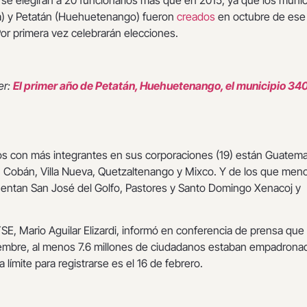
se elegirán a 20 funcionarios más que en 2015, ya que los munic
la) y Petatán (Huehuetenango) fueron
creados
en octubre de ese
or primera vez celebrarán elecciones.
er:
El primer año de Petatán, Huehuetenango, el municipio 34
ios con más integrantes en sus corporaciones (19) están Guatema
 Cobán, Villa Nueva, Quetzaltenango y Mixco. Y de los que men
cuentan San José del Golfo, Pastores y Santo Domingo Xenacoj y
TSE, Mario Aguilar Elizardi, informó en conferencia de prensa que
ciembre, al menos 7.6 millones de ciudadanos estaban empadrona
a límite para registrarse es el 16 de febrero.