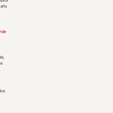
ipios
 año
0 de
la,
os
dos