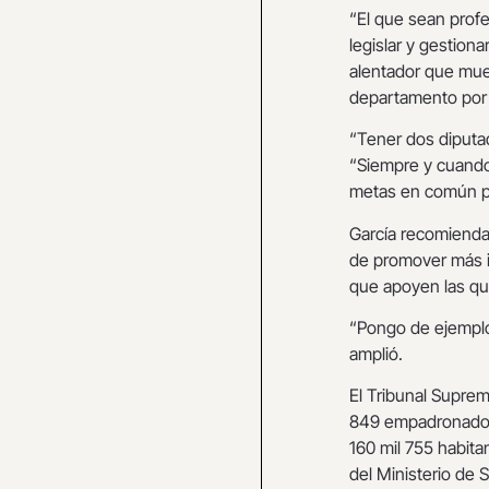
“El que sean prof
legislar y gestion
alentador que mue
departamento por l
“Tener dos diputa
“Siempre y cuando 
metas en común pa
García recomienda 
de promover más in
que apoyen las qu
“Pongo de ejemplo a
amplió.
El Tribunal Suprem
849 empadronados,
160 mil 755 habit
del Ministerio de 