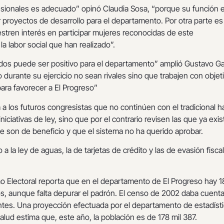
esionales es adecuado” opinó Claudia Sosa, “porque su función 
ar proyectos de desarrollo para el departamento. Por otra parte es
stren interés en participar mujeres reconocidas de este
a labor social que han realizado”.
dos puede ser positivo para el departamento” amplió Gustavo Ga
durante su ejercicio no sean rivales sino que trabajen con objet
ra favorecer a El Progreso”
a los futuros congresistas que no continúen con el tradicional h
iciativas de ley, sino que por el contrario revisen las que ya exis
e son de beneficio y que el sistema no ha querido aprobar.
 la ley de aguas, la de tarjetas de crédito y las de evasión fiscal
o Electoral reporta que en el departamento de El Progreso hay 18
 aunque falta depurar el padrón. El censo de 2002 daba cuent
antes. Una proyección efectuada por el departamento de estadíst
Salud estima que, este año, la población es de 178 mil 387.