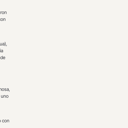
eron
con
ua),
ia
 de
mosa,
y uno
o con