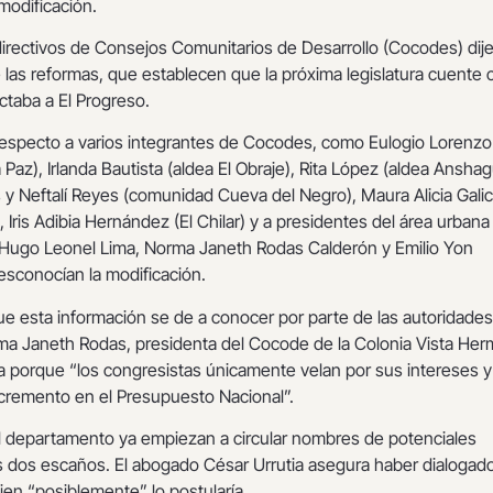
odificación.
directivos de Consejos Comunitarios de Desarrollo (Cocodes) dij
las reformas, que establecen que la próxima legislatura cuente 
ctaba a El Progreso.
 respecto a varios integrantes de Cocodes, como Eulogio Lorenzo
Paz), Irlanda Bautista (aldea El Obraje), Rita López (aldea Anshag
 y Neftalí Reyes (comunidad Cueva del Negro), Maura Alicia Galic
, Iris Adibia Hernández (El Chilar) y a presidentes del área urbana
Hugo Leonel Lima, Norma Janeth Rodas Calderón y Emilio Yon
esconocían la modificación.
ue esta información se de a conocer por parte de las autoridades
rma Janeth Rodas, presidenta del Cocode de la Colonia Vista Her
ra porque “los congresistas únicamente velan por sus intereses 
cremento en el Presupuesto Nacional”.
l departamento ya empiezan a circular nombres de potenciales
s dos escaños. El abogado César Urrutia asegura haber dialogad
uien “posiblemente” lo postularía.