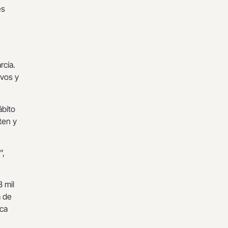
es
rcía.
ivos y
ábito
ten y
”,
 mil
a de
ica