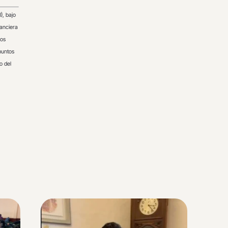
), bajo
nanciera
dos
puntos
o del