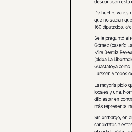
desconocen esta m
De hecho, varios 
que no sabían que 
160 diputados, afe
Se le preguntó al
Gómez (caserío La 
Mira Beatriz Reyes
(aldea La Libertad)
Guastatoya como 
Lurssen y todos d
La mayoría pidió q
locales y una, No
dijo estar en cont
más representa in
Sin embargo, en e
candidatos a esto
el partido Valor, q