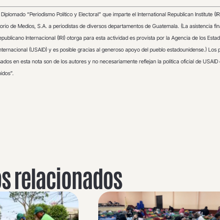
Diplomado “Periodismo Político y Electoral” que imparte el International Republican Institute (IRI
orio de Medios, S.A. a periodistas de diversos departamentos de Guatemala. (La asistencia fi
Republicano Internacional (IRI) otorga para esta actividad es provista por la Agencia de los Esta
Internacional (USAID) y es posible gracias al generoso apoyo del pueblo estadounidense.) Los 
ados en esta nota son de los autores y no necesariamente reflejan la política oficial de USAID 
idos”.
os relacionados