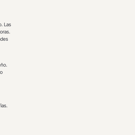
o. Las
oras.
ades
eño.
ro
fías.