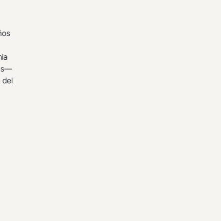
ños
mía
res—
 del