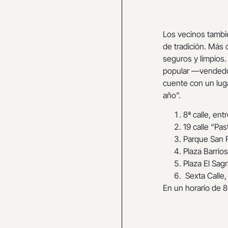
Los vecinos tambi
de tradición. Más
seguros y limpios
popular —vendedo
cuente con un lug
año”.
8ª calle, en
19 calle “Pa
Parque San F
Plaza Barrio
Plaza El Sag
Sexta Calle,
En un horario de 8