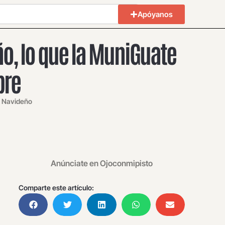
Apóyanos
ño, lo que la MuniGuate
bre
l Navideño
Anúnciate en Ojoconmipisto
Comparte este artículo: