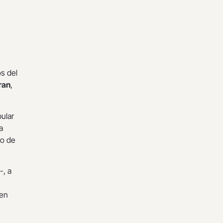
s del
ran
,
ular
a
io de
-, a
 en