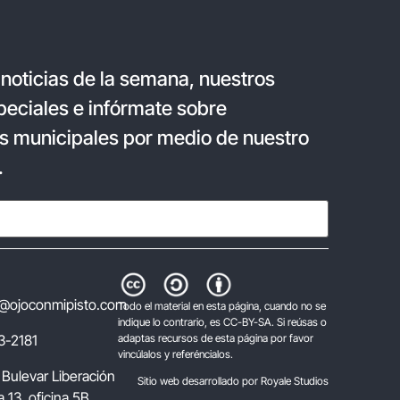
 noticias de la semana, nuestros
eciales e infórmate sobre
s municipales por medio de nuestro
.
@ojoconmipisto.com
Todo el material en esta página, cuando no se
indique lo contrario, es CC-BY-SA. Si reúsas o
3-2181
adaptas recursos de esta página por favor
vincúlalos y referéncialos.
 Bulevar Liberación
Sitio web desarrollado por Royale Studios
 13, oficina 5B