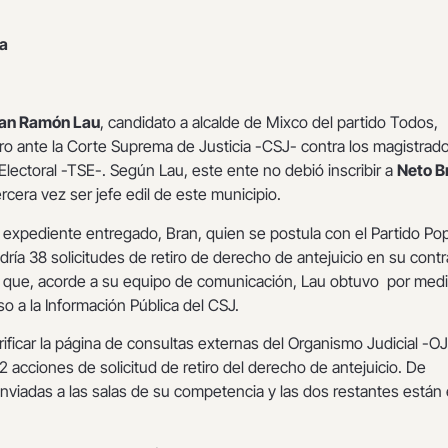
ía
an Ramón Lau
, candidato a alcalde de Mixco del partido Todos,
o ante la Corte Suprema de Justicia -CSJ- contra los magistrado
lectoral -TSE-. Según Lau, este ente no debió inscribir a
Neto B
rcera vez ser jefe edil de este municipio.
expediente entregado, Bran, quien se postula con el Partido Pop
ría 38 solicitudes de retiro de derecho de antejuicio en su contr
 que, acorde a su equipo de comunicación, Lau obtuvo por med
o a la Información Pública del CSJ.
rificar la página de consultas externas del Organismo Judicial -OJ
2 acciones de solicitud de retiro del derecho de antejuicio. De
nviadas a las salas de su competencia y las dos restantes están