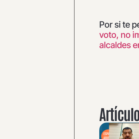
Por si te 
voto, no i
alcaldes e
Artícul