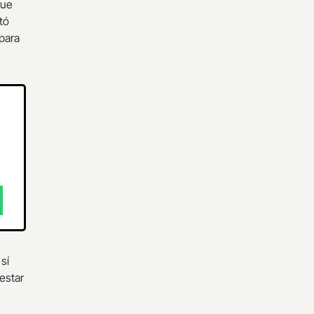
que
tó
 para
sí
estar