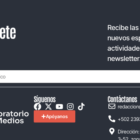
ete
Recibe las
nuevos esp
actividade
newsletter
Síguenos
Contáctanos
redaccion
Apóyanos
+502 239
Dirección:
3-52, zona