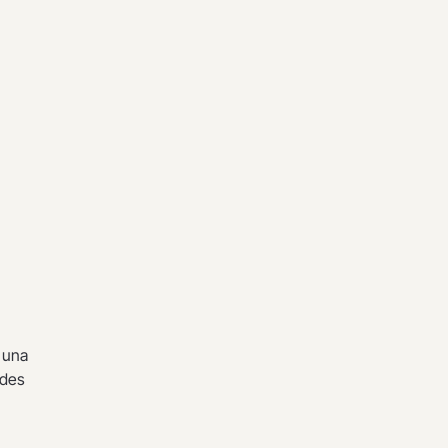
e una
odes