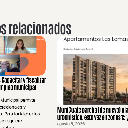
os relacionados
Capacitar y fiscalizar
 empleo municipal
 Municipal permite
crecionales y
MuniGuate parcha (de nuevo) pl
o. Para fortalecer los
urbanístico, esta vez en zonas 15 y
se requiere
agosto 6, 2026
acitar y...