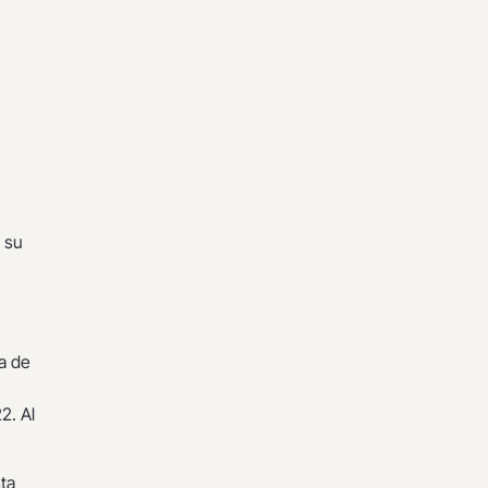
 su
va de
2. Al
sta