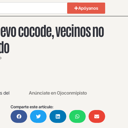
Apóyanos
evo cocode, vecinos no
do
o
s del
Anúnciate en Ojoconmipisto
Comparte este artículo: