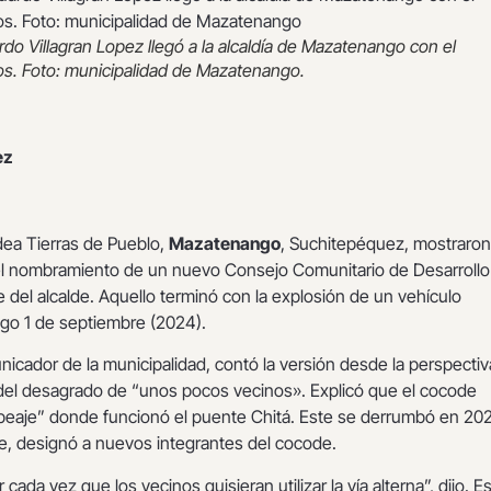
rdo Villagran Lopez llegó a la alcaldía de Mazatenango con el
s. Foto: municipalidad de Mazatenango.
ez
dea Tierras de Pueblo,
Mazatenango
, Suchitepéquez, mostraron
l nombramiento de un nuevo Consejo Comunitario de Desarrollo
 del alcalde. Aquello terminó con la explosión de un vehículo
ngo 1 de septiembre (2024).
nicador de la municipalidad, contó la versión desde la perspecti
a del desagrado de “unos pocos vecinos». Explicó que el cocode
“peaje” donde funcionó el puente Chitá. Este se derrumbó en 202
de, designó a nuevos integrantes del cocode.
ada vez que los vecinos quisieran utilizar la vía alterna”, dijo. E