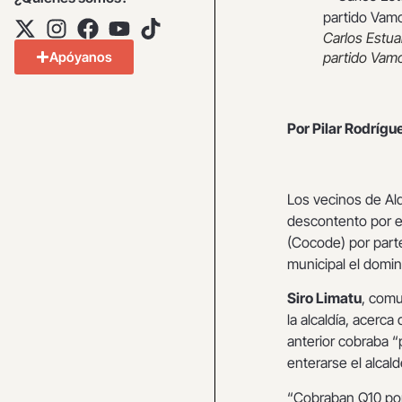
Carlos Estua
Apóyanos
partido Vamo
Por Pilar Rodrígu
Los vecinos de Al
descontento por e
(Cocode) por parte
municipal el domi
Siro Limatu
, comu
la alcaldía, acerc
anterior cobraba 
enterarse el alcal
“Cobraban Q10 por c