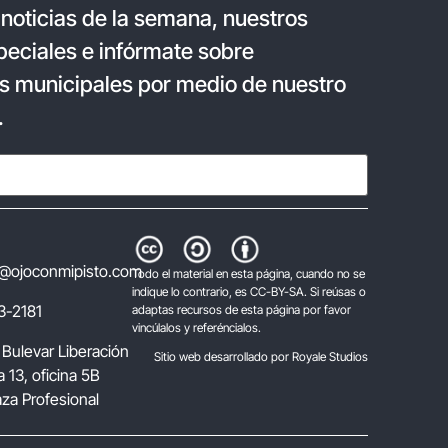
 noticias de la semana, nuestros
eciales e infórmate sobre
s municipales por medio de nuestro
.
@ojoconmipisto.com
Todo el material en esta página, cuando no se
indique lo contrario, es CC-BY-SA. Si reúsas o
3-2181
adaptas recursos de esta página por favor
vincúlalos y referéncialos.
 Bulevar Liberación
Sitio web desarrollado por Royale Studios
 13, oficina 5B
laza Profesional