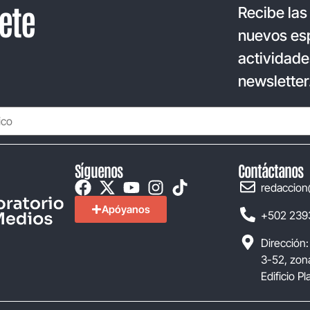
ete
Recibe las
nuevos esp
actividade
newsletter
Síguenos
Contáctanos
redaccion
Apóyanos
+502 239
Dirección:
3-52, zona
Edificio P