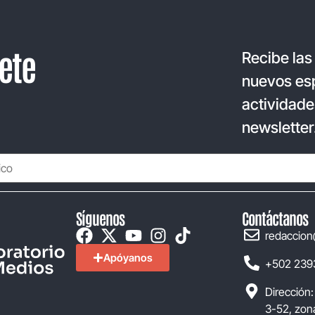
ete
Recibe las
nuevos esp
actividade
newsletter
Síguenos
Contáctanos
redaccion
Apóyanos
+502 239
Dirección:
3-52, zona