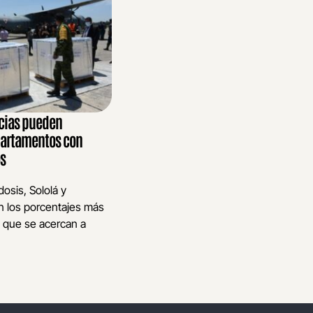
cias pueden
partamentos con
s
dosis, Sololá y
n los porcentajes más
 que se acercan a