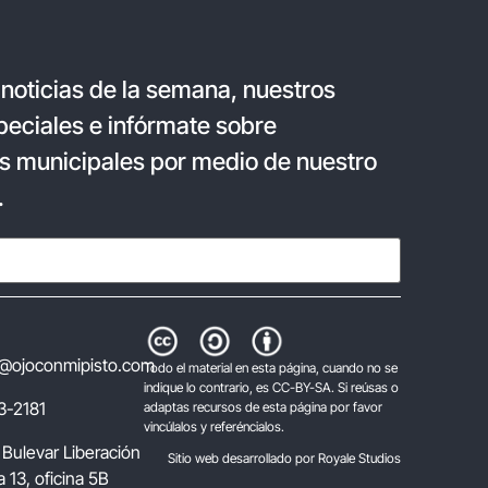
 noticias de la semana, nuestros
eciales e infórmate sobre
s municipales por medio de nuestro
.
@ojoconmipisto.com
Todo el material en esta página, cuando no se
indique lo contrario, es CC-BY-SA. Si reúsas o
3-2181
adaptas recursos de esta página por favor
vincúlalos y referéncialos.
 Bulevar Liberación
Sitio web desarrollado por Royale Studios
 13, oficina 5B