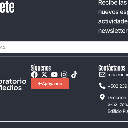
ete
Recibe las
nuevos esp
actividade
newsletter
Síguenos
Contáctanos
redaccion
Apóyanos
+502 239
Dirección:
3-52, zona
Edificio P