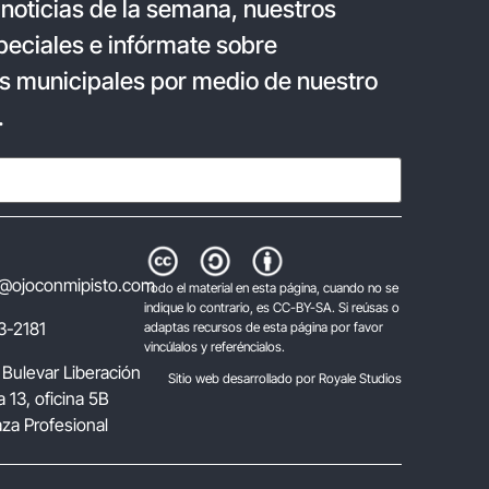
 noticias de la semana, nuestros
eciales e infórmate sobre
s municipales por medio de nuestro
.
@ojoconmipisto.com
Todo el material en esta página, cuando no se
indique lo contrario, es CC-BY-SA. Si reúsas o
3-2181
adaptas recursos de esta página por favor
vincúlalos y referéncialos.
 Bulevar Liberación
Sitio web desarrollado por Royale Studios
 13, oficina 5B
laza Profesional