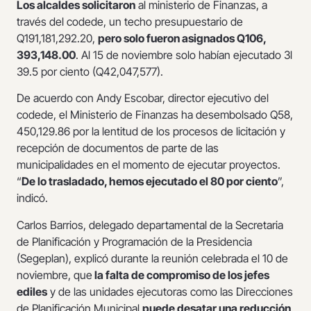
Los alcaldes solicitaron
al ministerio de Finanzas, a
través del codede, un techo presupuestario de
Q191,181,292.20,
pero solo fueron asignados Q106,
393,148.00
. Al 15 de noviembre solo habían ejecutado 3l
39.5 por ciento (Q42,047,577).
De acuerdo con Andy Escobar, director ejecutivo del
codede, el Ministerio de Finanzas ha desembolsado Q58,
450,129.86 por la lentitud de los procesos de licitación y
recepción de documentos de parte de las
municipalidades en el momento de ejecutar proyectos.
“
De lo trasladado, hemos ejecutado el 80 por ciento
”,
indicó.
Carlos Barrios, delegado departamental de la Secretaria
de Planificación y Programación de la Presidencia
(Segeplan), explicó durante la reunión celebrada el 10 de
noviembre, que
la falta de compromiso de los jefes
ediles
y de las unidades ejecutoras como las Direcciones
de Planificación Municipal
puede desatar una reducción