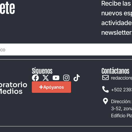
ete
Recibe las
nuevos esp
actividade
newsletter
Síguenos
Contáctanos
redaccion
Apóyanos
+502 239
Dirección:
3-52, zona
Edificio P