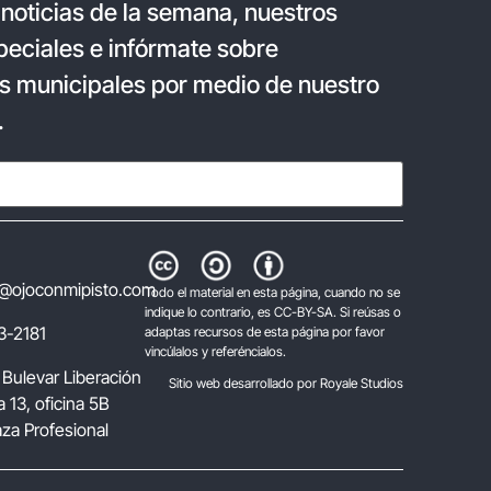
 noticias de la semana, nuestros
eciales e infórmate sobre
s municipales por medio de nuestro
.
@ojoconmipisto.com
Todo el material en esta página, cuando no se
indique lo contrario, es CC-BY-SA. Si reúsas o
3-2181
adaptas recursos de esta página por favor
vincúlalos y referéncialos.
 Bulevar Liberación
Sitio web desarrollado por Royale Studios
 13, oficina 5B
laza Profesional