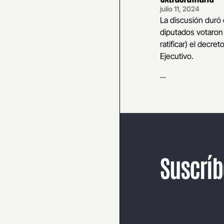
julio 11, 2024
La discusión duró c
diputados votaron
ratificar) el decret
Ejecutivo.
...
Suscríb