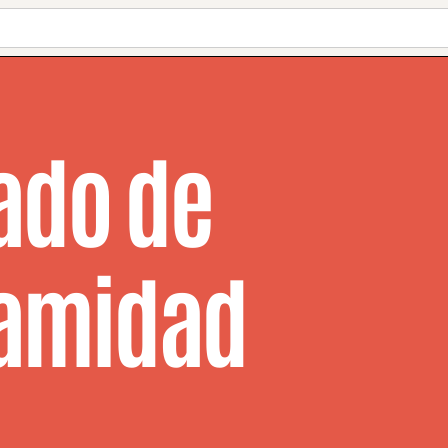
ado de
amidad