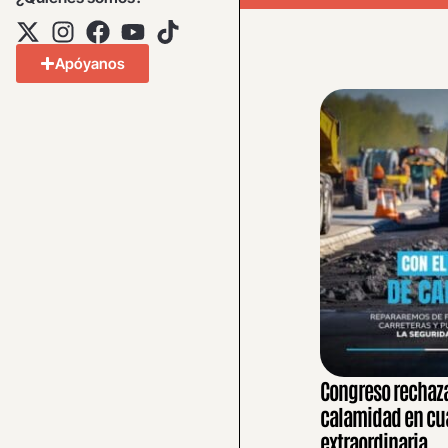
Apóyanos
Congreso rechaza
calamidad en cua
extraordinaria