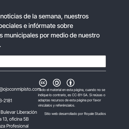
 noticias de la semana, nuestros
eciales e infórmate sobre
s municipales por medio de nuestro
.
@ojoconmipisto.com
Todo el material en esta página, cuando no se
indique lo contrario, es CC-BY-SA. Si reúsas o
3-2181
adaptas recursos de esta página por favor
vincúlalos y referéncialos.
 Bulevar Liberación
Sitio web desarrollado por Royale Studios
 13, oficina 5B
laza Profesional