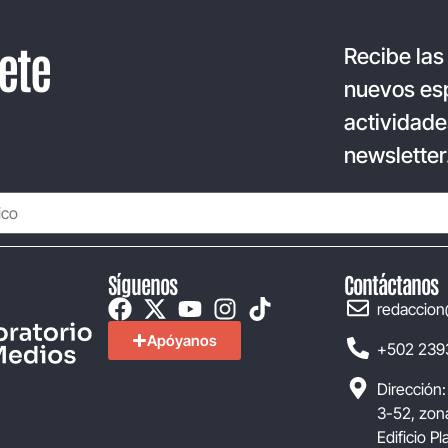
ete
Recibe las
nuevos esp
actividade
newsletter
Síguenos
Contáctanos
redaccion
Apóyanos
+502 239
Dirección:
3-52, zona
Edificio P