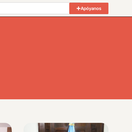
Apóyanos