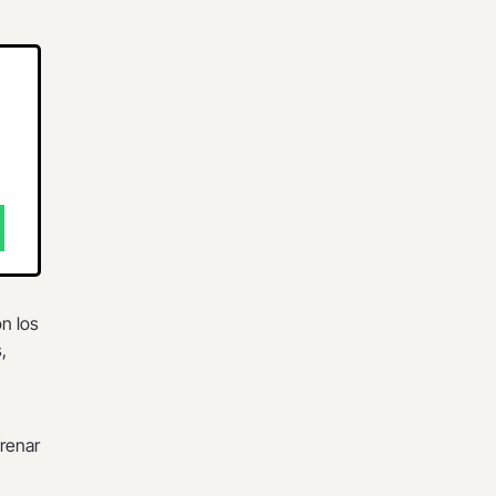
n los
,
frenar