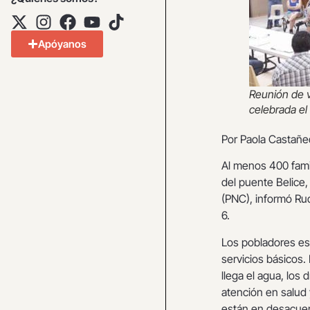
Apóyanos
Reunión de v
celebrada el
Por Paola Castañe
Al menos 400 fami
del puente Belice, 
(PNC), informó Ru
6.
Los pobladores es
servicios básicos.
llega el agua, los
atención en salud 
están en desacuerd