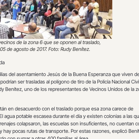
ecinos de la zona 6 que se oponen al traslado,
 05 de agosto de 2017. Foto: Rudy Benítez.
da
lias del asentamiento Jesús de la Buena Esperanza que viven d
podrían ser trasladas al polígono de tiro de la Policía Nacional Civi
dy Benítez, uno de los representantes de Vecinos Unidos de la 
tán en desacuerdo con el traslado porque esa zona carece de
 El agua potable escasea durante el día y existen colonias a las q
 drenajes colapsaron, las escuelas son insuficientes, no cuentan 
y hay pocas rutas de transporte. Por estas razones, explicó Bení
o con sumar a otras 400 familias al área.