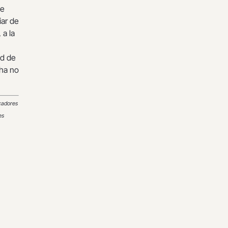
de
iar de
 a la
ad de
cha no
icadores
es