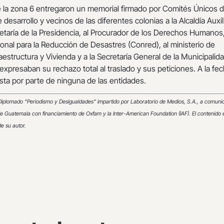
 la zona 6 entregaron un memorial firmado por Comités Únicos 
 desarrollo y vecinos de las diferentes colonias a la Alcaldía Auxil
cretaría de la Presidencia, al Procurador de los Derechos Humanos,
nal para la Reducción de Desastres (Conred), al ministerio de
estructura y Vivienda y a la Secretaría General de la Municipalid
presaban su rechazo total al traslado y sus peticiones. A la fe
sta por parte de ninguna de las entidades.
 Diplomado “Periodismo y Desigualdades” impartido por Laboratorio de Medios, S.A., a comun
e Guatemala con financiamiento de Oxfam y la Inter-American Foundation (IAF). El contenido 
e su autor.